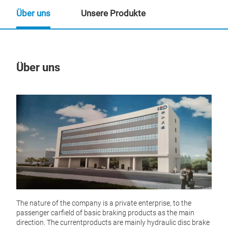
Über uns
Unsere Produkte
Über uns
Un
The nature of the company is a private enterprise, to the
passenger carfield of basic braking products as the main
Bra
direction. The currentproducts are mainly hydraulic disc brake