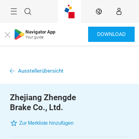
Überspringen
Menü
Suche
DE
Navigator App
DOWNLOAD
Close
Your guide
Ausstellerübersicht
Zhejiang Zhengde
Brake Co., Ltd.
Zur Merkliste hinzufügen