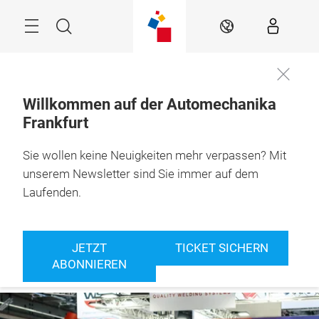
Überspringen
Menü
Suche
DE
Willkommen auf der Automechanika
Frankfurt
8. – 12.9.2026

Frankfurt am Main
Sie wollen keine Neuigkeiten mehr verpassen? Mit
unserem Newsletter sind Sie immer auf dem
Laufenden.
JETZT
TICKET SICHERN
ABONNIEREN