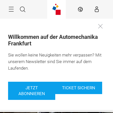
Überspringen
Menü
Suche
DE
Willkommen auf der Automechanika
Frankfurt
8. – 12.9.2026

Frankfurt am Main
Sie wollen keine Neuigkeiten mehr verpassen? Mit
unserem Newsletter sind Sie immer auf dem
Laufenden.
JETZT
TICKET SICHERN
ABONNIEREN