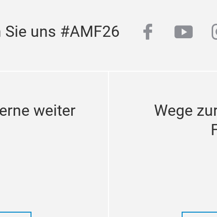
facebook
yout
n Sie uns #AMF26
erne weiter
Wege zu