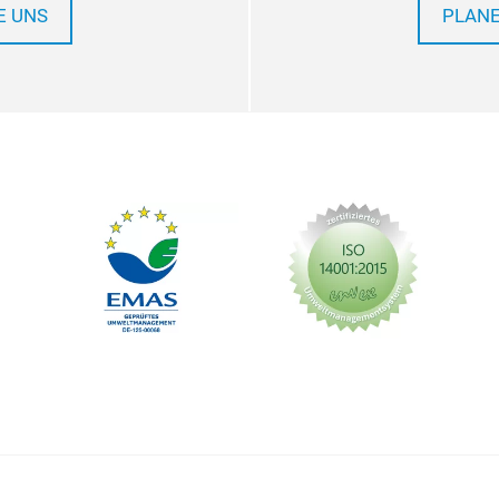
E UNS
PLANE