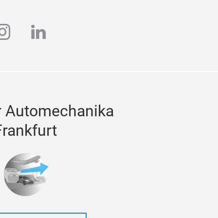
ube
instagram
linkedin
r Automechanika
Frankfurt