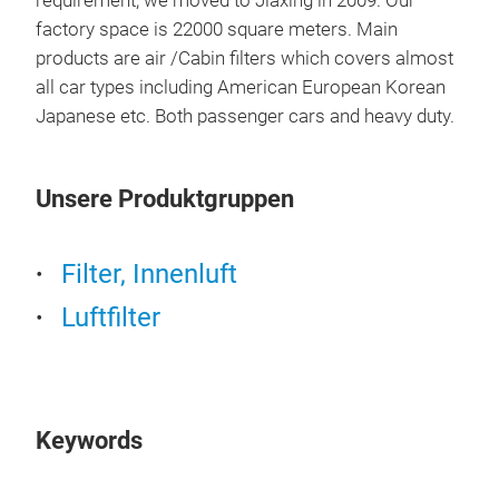
requirement, we moved to Jiaxing in 2009. Our
factory space is 22000 square meters. Main
AIR
products are air /Cabin filters which covers almost
The 
all car types including American European Korean
vent
Japanese etc. Both passenger cars and heavy duty.
effi
Air F
bloc
Unsere Produktgruppen
part
impu
Filter, Innenluft
equi
Luftfilter
Keywords