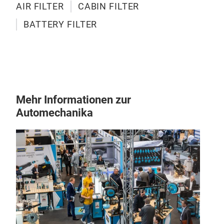
AIR FILTER
CABIN FILTER
BATTERY FILTER
CAB
The 
vehi
resp
Mehr Informationen zur
inter
Automechanika
Air 
incl
road
insi
Har
cabi
bact
irri