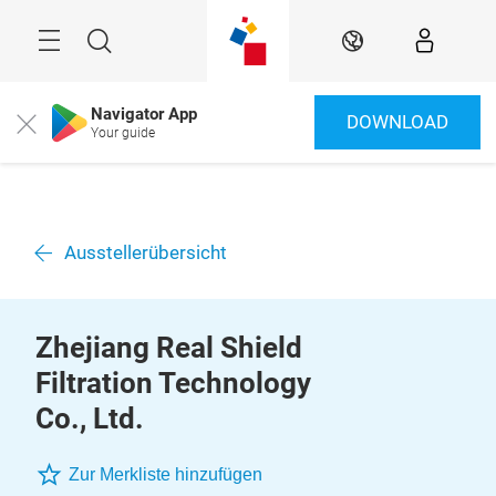
Überspringen
Menü
Suche
DE
Navigator App
DOWNLOAD
Close
Your guide
Ausstellerübersicht
Zhejiang Real Shield
Filtration Technology
Co., Ltd.
Zur Merkliste hinzufügen