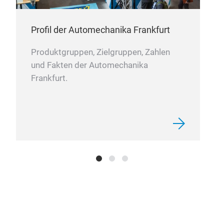
Heal
poll
Profil der Automechanika Frankfurt
disc
pass
Produktgruppen, Zielgruppen, Zahlen
und Fakten der Automechanika
Frankfurt.
Batt
The 
com
the
for 
Dust
exte
debr
fore
batt