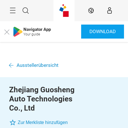
Überspringen
Menü
Suche
DE
Navigator App
DOWNLOAD
Close
Your guide
Ausstellerübersicht
Zhejiang Guosheng
Auto Technologies
Co., Ltd
Zur Merkliste hinzufügen