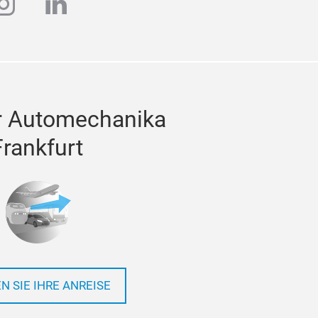
ube
instagram
linkedin
r Automechanika
Frankfurt
N SIE IHRE ANREISE