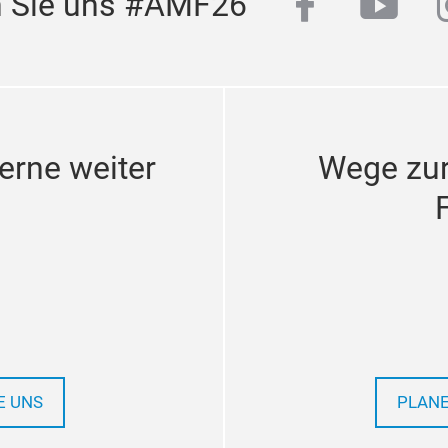
facebook
yout
n Sie uns #AMF26
erne weiter
Wege zu
E UNS
PLANE