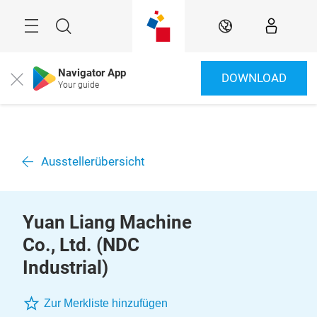
Überspringen
Menü
Suche
DE
Navigator App
DOWNLOAD
Close
Your guide
Ausstellerübersicht
Yuan Liang Machine
Co., Ltd. (NDC
Industrial)
Zur Merkliste hinzufügen