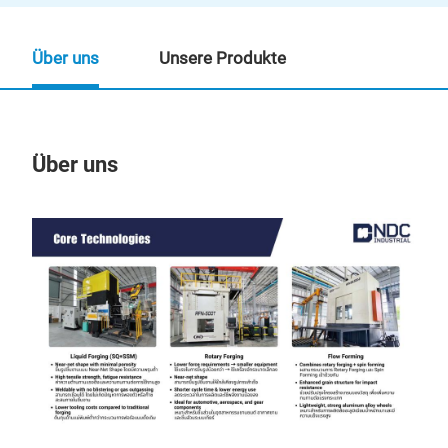
Über uns
Unsere Produkte
Über uns
Un
M