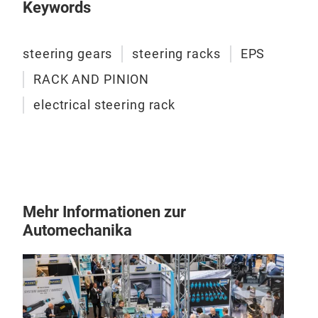
Keywords
M
steering gears
steering racks
EPS
RACK AND PINION
electrical steering rack
ste
400
ste
Mehr Informationen zur
400
Automechanika
134
M