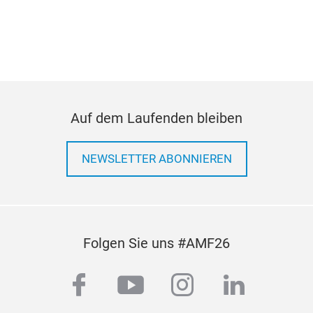
STE
2Q1
STE
2Q1
2Q1
Auf dem Laufenden bleiben
NEWSLETTER ABONNIEREN
Folgen Sie uns #AMF26
facebook
youtube
instagram
linkedi