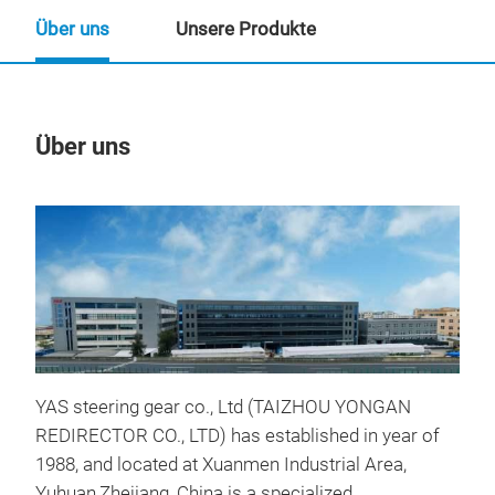
Über uns
Unsere Produkte
Über uns
Un
M
YAS steering gear co., Ltd (TAIZHOU YONGAN
LR0
REDIRECTOR CO., LTD) has established in year of
Rov
1988, and located at Xuanmen Industrial Area,
LR0
Yuhuan,Zhejiang, China.is a specialized