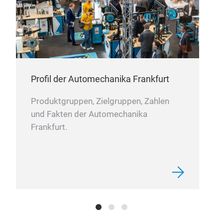
STE
7D1
Profil der Automechanika Frankfurt
7D1
Hydr
Produktgruppen, Zielgruppen, Zahlen
7D1
und Fakten der Automechanika
7D1
Frankfurt.
M