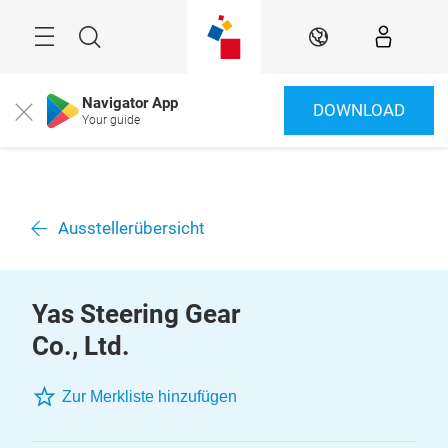
Überspringen
Menü
Suche
DE
Navigator App
DOWNLOAD
Close
Your guide
Ausstellerübersicht
Yas Steering Gear
Co., Ltd.
Zur Merkliste hinzufügen