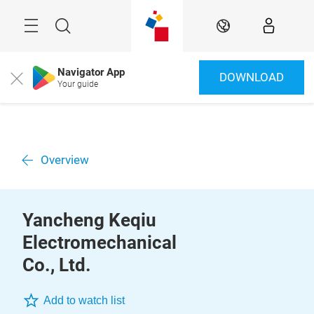
Überspringen
Menü
Suche
DE
Navigator App
DOWNLOAD
Close
Your guide
Overview
Yancheng Keqiu
Electromechanical
Co., Ltd.
Add to watch list