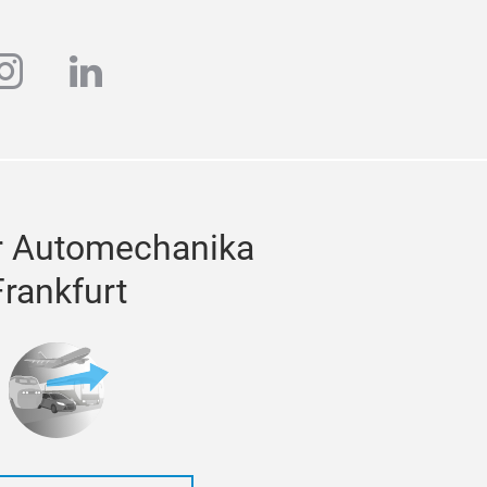
ube
instagram
linkedin
r Automechanika
Frankfurt