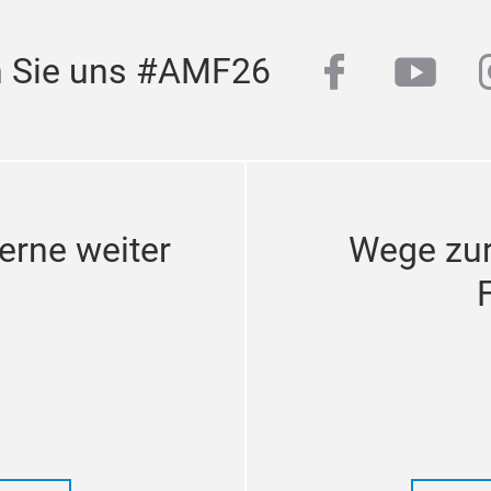
facebook
yout
n Sie uns #AMF26
erne weiter
Wege zu