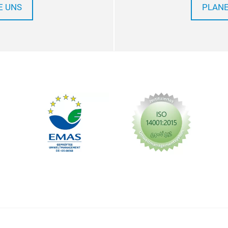
E UNS
PLANE