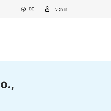
Sign in
DE
o.,