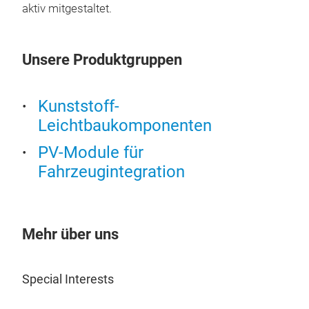
aktiv mitgestaltet.
Kil
und 
bish
Unsere Produktgruppen
dami
ist 
Kunststoff-
Rek
Leichtbaukomponenten
by e
Wir 
PV-Module für
ken
Fahrzeugintegration
Mehr über uns
Special Interests