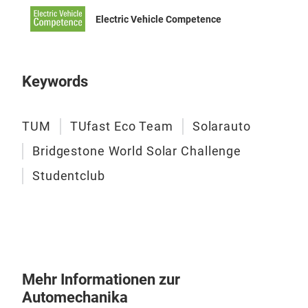
Electric Vehicle Competence
Keywords
lux
In u
TUM
TUfast Eco Team
Solarauto
mit 
entw
Bridgestone World Solar Challenge
mode
Studentclub
war 
sch
Team
Man
Info
Fahr
Mehr Informationen zur
Nive
Automechanika