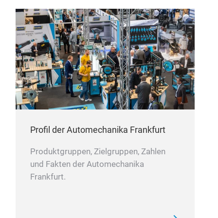
Wer
Hera
Cha
der 
High
mit
mes
zurü
unse
Erin
3.00
Profil der Automechanika Frankfurt
übe
Produktgruppen, Zielgruppen, Zahlen
Münc
und Fakten der Automechanika
Erg
Frankfurt.
der 
inte
dies
der 