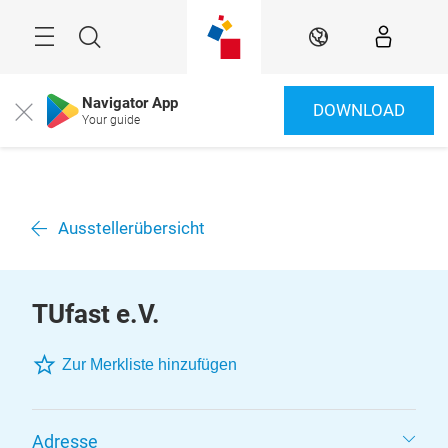
Überspringen
Menü
Suche
DE
Navigator App
DOWNLOAD
Close
Your guide
Ausstellerübersicht
TUfast e.V.
Zur Merkliste hinzufügen
Adresse