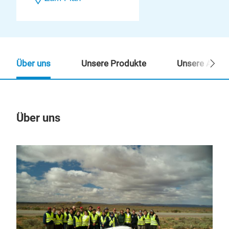
Über uns
Unsere Produkte
Unsere Ansp
Über uns
Un