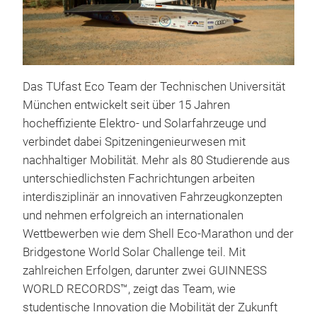
Das TUfast Eco Team der Technischen Universität
mu
München entwickelt seit über 15 Jahren
hocheffiziente Elektro- und Solarfahrzeuge und
Uns
verbindet dabei Spitzeningenieurwesen mit
Erg
nachhaltiger Mobilität. Mehr als 80 Studierende aus
Kons
unterschiedlichsten Fachrichtungen arbeiten
äuße
interdisziplinär an innovativen Fahrzeugkonzepten
Eff
und nehmen erfolgreich an internationalen
zeig
Wettbewerben wie dem Shell Eco-Marathon und der
Urba
Bridgestone World Solar Challenge teil. Mit
Darü
zahlreichen Erfolgen, darunter zwei GUINNESS
auto
WORLD RECORDS™, zeigt das Team, wie
künf
studentische Innovation die Mobilität der Zukunft
muc