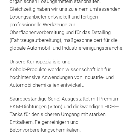
organischen Lösungsmitteln standhalten.
Spez
Fla
Gleichzeitig haben wir uns zu einem umfassenden
Perf
Sprü
Lösungsanbieter entwickelt und fertigen
Kleb
Max
professionelle Werkzeuge zur
Rein
Ein
Oberflächenvorbereitung und für das Detailing
War
Max
(Fahrzeugaufbereitung), maßgeschneidert für die
Geei
Dies
globale Automobil- und Industriereinigungsbranche.
tens
ulti
Terr
Kfz-
Unsere Kernspezialisierung
Lack
Kobold-Produkte werden wissenschaftlich für
aggr
hochintensive Anwendungen von Industrie- und
stan
Automobilchemikalien entwickelt:
Bes
Säurebeständige Serie: Ausgestattet mit Premium-
Hoc
FKM-Dichtungen (Viton) und dickwandigen HDPE-
Druc
Tanks für den sicheren Umgang mit starken
Rep
Entkalkern, Felgenreinigern und
Lös
Betonvorbereitungschemikalien.
Entf