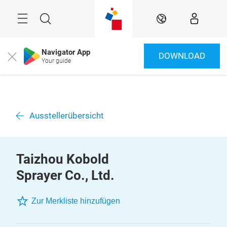
Überspringen
Menü
Suche
DE
Navigator App
DOWNLOAD
Close
Your guide
Ausstellerübersicht
Taizhou Kobold
Sprayer Co., Ltd.
Zur Merkliste hinzufügen