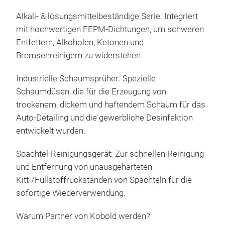
For
Alkali- & lösungsmittelbeständige Serie: Integriert
Präz
mit hochwertigen FEPM-Dichtungen, um schweren
Sch
Entfettern, Alkoholen, Ketonen und
Tren
Bremsenreinigern zu widerstehen.
For
100
Industrielle Schaumsprüher: Spezielle
Mod
Schaumdüsen, die für die Erzeugung von
This
trockenem, dickem und haftendem Schaum für das
All-
Auto-Detailing und die gewerbliche Desinfektion
Iron
entwickelt wurden.
Hea
Eng
Spachtel-Reinigungsgerät: Zur schnellen Reinigung
Tar
und Entfernung von unausgehärteten
Quic
Kitt-/Füllstoffrückständen von Spachteln für die
sofortige Wiederverwendung.
Warum Partner von Kobold werden?