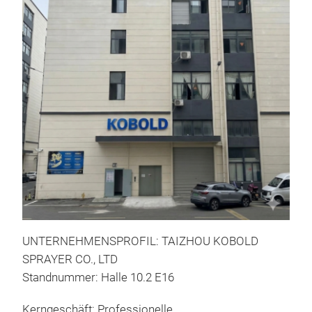
1L 
Lös
Mod
Füll
Spr
UNTERNEHMENSPROFIL: TAIZHOU KOBOLD
Punk
SPRAYER CO., LTD
Max.
Standnummer: Halle 10.2 E16
Dic
Anw
Kerngeschäft: Professionelle