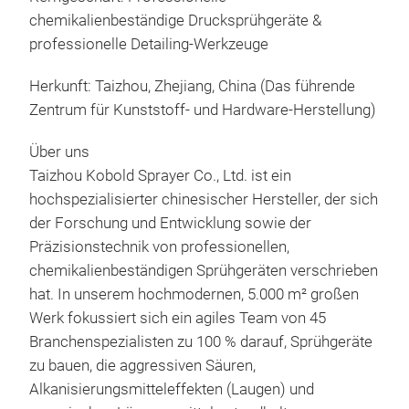
Desi
chemikalienbeständige Drucksprühgeräte &
Pro
professionelle Detailing-Werkzeuge
Brem
Herkunft: Taizhou, Zhejiang, China (Das führende
Druc
Zentrum für Kunststoff- und Hardware-Herstellung)
Kfz-
wurd
Über uns
Chem
Taizhou Kobold Sprayer Co., Ltd. ist ein
Lösu
hochspezialisierter chinesischer Hersteller, der sich
für 
der Forschung und Entwicklung sowie der
Obe
Präzisionstechnik von professionellen,
Hau
chemikalienbeständigen Sprühgeräten verschrieben
Indu
hat. In unserem hochmodernen, 5.000 m² großen
Spez
Werk fokussiert sich ein agiles Team von 45
Brem
Branchenspezialisten zu 100 % darauf, Sprühgeräte
Entf
zu bauen, die aggressiven Säuren,
800
Lösu
Alkanisierungsmitteleffekten (Laugen) und
Mas
Mod