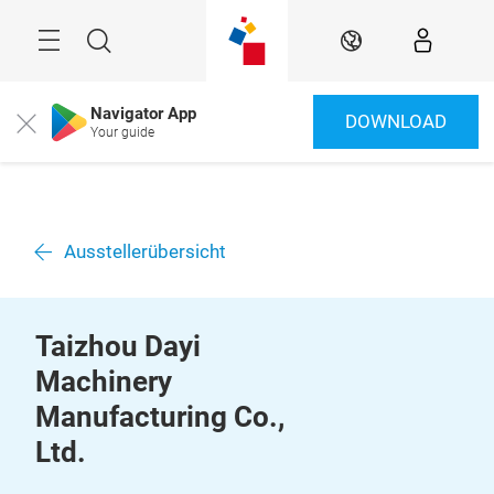
Überspringen
Menü
Suche
DE
Navigator App
DOWNLOAD
Close
Your guide
Ausstellerübersicht
Taizhou Dayi
Machinery
Manufacturing Co.,
Ltd.