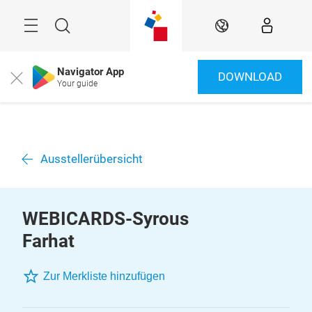
Überspringen
Menü
Suche
DE
Navigator App
DOWNLOAD
Close
Your guide
Ausstellerübersicht
WEBICARDS-Syrous
Farhat
Zur Merkliste hinzufügen