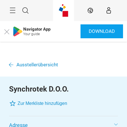
Überspringen
Menü
Suche
DE
Navigator App
DOWNLOAD
Close
Your guide
Ausstellerübersicht
Synchrotek D.O.O.
Zur Merkliste hinzufügen
Adresse