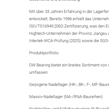
Mit über 33 Jahren Erfahrung in der Lagerfer
entwickelt. Bereits 1996 erhielt das Untern
ISO/TS16949:2002‑Zertifizierung, was den Ein
Hightech‑Unternehmen der Provinz Jiangsu an
Intertek‑WCA‑Prüfung (2025) sowie die SGS‑Z
Produktportfolio
DW Bearing bietet ein breites Sortiment vo
umfassen:
Gezogene Nadellager (HK‑, BK‑, F‑, MF‑Baur
Massiv‑Nadellager (NA‑/RNA‑Baureihen)
Nadelrollen‑ und Käfigbaugruppen (K‑Baurei