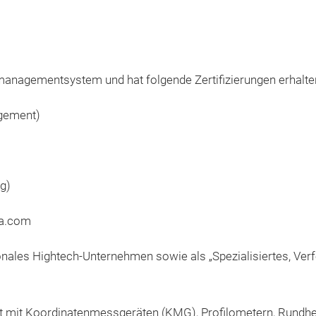
smanagementsystem und hat folgende Zertifizierungen erhalte
gement)
g)
na.com
les Hightech‑Unternehmen sowie als „Spezialisiertes, Verfei
st mit Koordinatenmessgeräten (KMG), Profilometern, Rundh