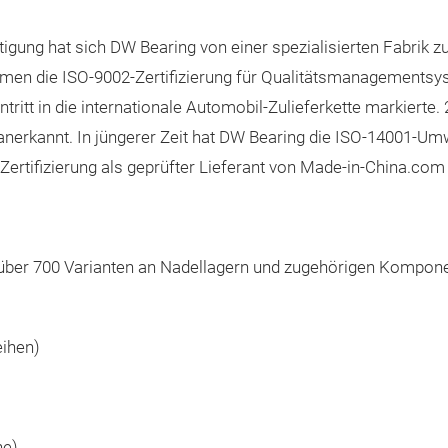
tigung hat sich DW Bearing von einer spezialisierten Fabrik 
ehmen die ISO‑9002‑Zertifizierung für Qualitätsmanagements
tritt in die internationale Automobil‑Zulieferkette markiert
erkannt. In jüngerer Zeit hat DW Bearing die ISO‑14001‑Umwel
ertifizierung als geprüfter Lieferant von Made‑in‑China.com
n über 700 Varianten an Nadellagern und zugehörigen Kompone
eihen)
he)