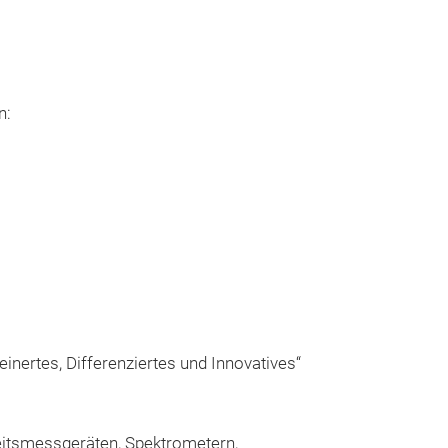
n:
nertes, Differenziertes und Innovatives“
eitsmessgeräten, Spektrometern,