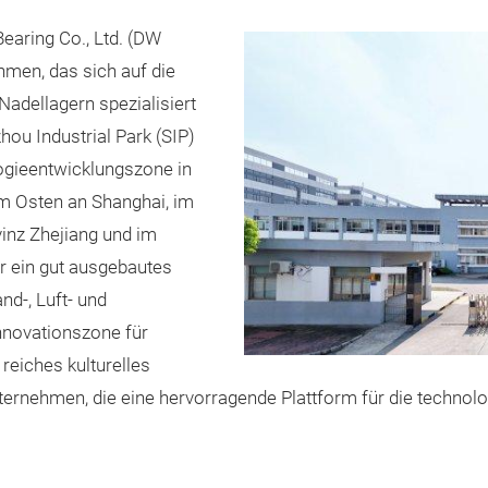
aring Co., Ltd. (DW
hmen, das sich auf die
adellagern spezialisiert
hou Industrial Park (SIP)
logieentwicklungszone in
im Osten an Shanghai, im
inz Zhejiang und im
r ein gut ausgebautes
nd‑, Luft‑ und
nnovationszone für
reiches kulturelles
ternehmen, die eine hervorragende Plattform für die technol