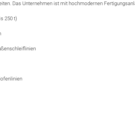
heiten. Das Unternehmen ist mit hochmodernen Fertigungsanla
s 250 t)
n
ßenschleiflinien
fenlinien