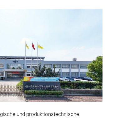
Messeneuheit
ogische und produktionstechnische
Nadellager
gezogenem