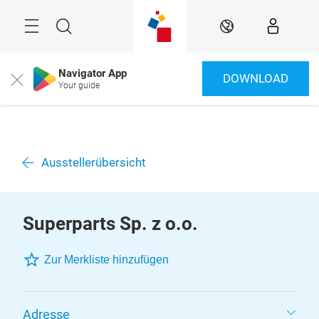
Überspringen
Menü
Suche
DE
Navigator App
DOWNLOAD
Close
Your guide
Ausstellerübersicht
Superparts Sp. z o.o.
Zur Merkliste hinzufügen
Adresse