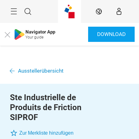
Überspringen
Menü
Suche
DE
Navigator App
DOWNLOAD
Close
Your guide
Ausstellerübersicht
Ste Industrielle de
Produits de Friction
SIPROF
Zur Merkliste hinzufügen