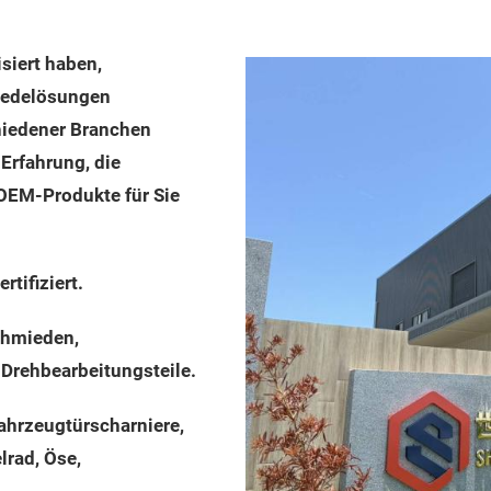
isiert haben,
iedelösungen
chiedener Branchen
 Erfahrung, die
OEM-Produkte für Sie
tifiziert.
schmieden,
rehbearbeitungsteile.
hrzeugtürscharniere,
lrad, Öse,