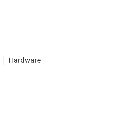
Hardware
Kipphebel, 
Kurbelwell