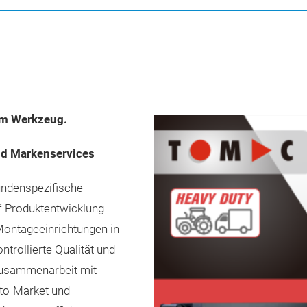
dem Werkzeug.
nd Markenservices
undenspezifische
f Produktentwicklung
Montageeinrichtungen in
ntrollierte Qualität und
 Zusammenarbeit mit
‑to‑Market und