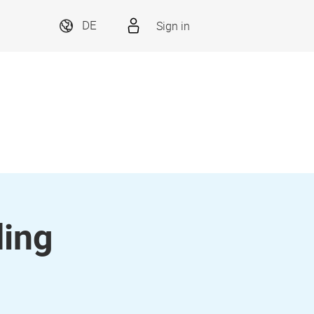
Sign in
DE
ding