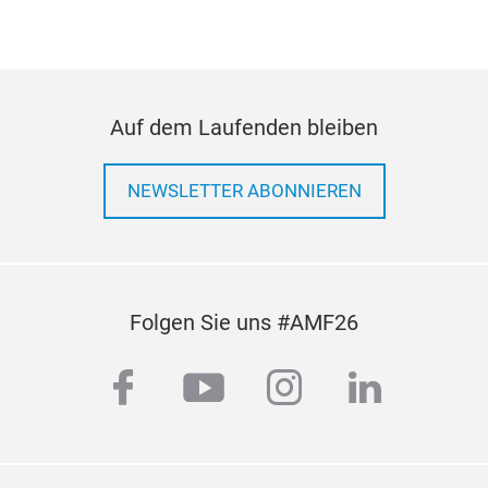
100
Auf dem Laufenden bleiben
NEWSLETTER ABONNIEREN
Lit
Lith
appl
Mult
Folgen Sie uns #AMF26
veh
ring
facebook
youtube
instagram
linkedi
powe
tem
Buil
flas