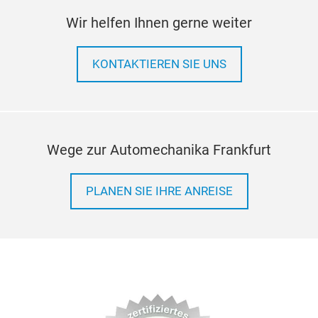
(for
Wir helfen Ihnen gerne weiter
port
Digi
KONTAKTIEREN SIE UNS
usin
QC 3
dev
Char
Auto
Wege zur Automechanika Frankfurt
High
PLANEN SIE IHRE ANREISE