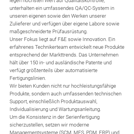
legen höchsten Wert auf Qualitätskontrolle,
unterhalten ein umfassendes QA/QC-System in
unseren eigenen sowie den Werken unserer
Zulieferer und verfügen über eigene Labore sowie
maßgeschneiderte Prüfausrüstung.
Unser Fokus liegt auf F&E sowie Innovation. Ein
erfahrenes Technikerteam entwickelt neue Produkte
entsprechend der Markttrends. Das Unternehmen
hält über 150 in- und ausländische Patente und
Lit
verfügt größtenteils über automatisierte
Fertigungslinien.
Lith
Wir bieten Kunden nicht nur hochleistungsfähige
appl
Produkte, sondern auch umfassenden technischen
HI-P
Support, einschließlich Produktauswahl,
tem
Individualisierung und Wartungsanleitung.
Buil
Um die Konsistenz in der Serienfertigung
str
sicherzustellen, setzen wir moderne
LCD 
Managementsysteme (SCM, MES, PDM, ERP) und