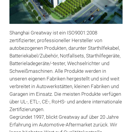
Pro
Shanghai Greatway ist ein ISO9001:2008
Fea
zertifizierter, professioneller Hersteller von
Vari
autobezogenen Produkten, darunter Starthilfekabel,
Suit
Batteriekabel/Zubehör, Notfallsets, Starthilfegeräte,
alte
Batterieladegeräte/-tester, Wechselrichter und
Vari
Schweißmaschinen. Alle Produkte werden in
vari
unseren eigenen Fabriken hergestellt und sind weit
Sep
verbreitet in Autowerkstätten, kleinen Fabriken und
test
Garagen im Einsatz. Die meisten Produkte verfügen
Larg
über UL-, ETL-, CE-, RoHS- und andere internationale
ass
Zertifizierungen.
Heav
Gegründet 1997, blickt Greatway auf über 20 Jahre
term
Erfahrung im Automotive-Aftermarket zurück. Wir