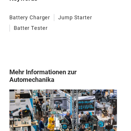
Pro
algo
Battery Charger
Jump Starter
warr
Batter Tester
Accu
No u
Test
Volt
cha
Show
Mehr Informationen zur
test
Automechanika
Bad 
Deta
Test
Test
Pow