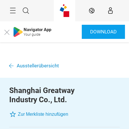
Überspringen
Menü
Suche
DE
Navigator App
DOWNLOAD
Close
Your guide
Ausstellerübersicht
Shanghai Greatway
Industry Co., Ltd.
Zur Merkliste hinzufügen