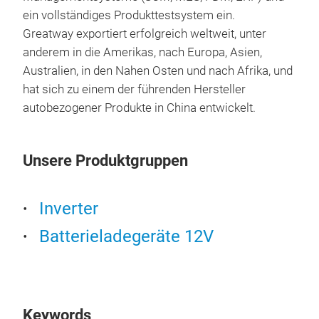
expe
ein vollständiges Produkttestsystem ein.
USB 
Greatway exportiert erfolgreich weltweit, unter
all 
anderem in die Amerikas, nach Europa, Asien,
Dual
Australien, in den Nahen Osten und nach Afrika, und
port
hat sich zu einem der führenden Hersteller
Char
autobezogener Produkte in China entwickelt.
Auto
Unsere Produktgruppen
Inverter
Batterieladegeräte 12V
Digi
Exp
High
Keywords
star