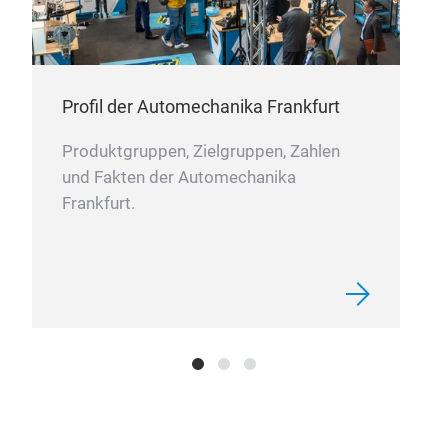
Pro
per
wito
Profil der Automechanika Frankfurt
shor
· Fu
Produktgruppen, Zielgruppen, Zahlen
prot
und Fakten der Automechanika
· US
Frankfurt.
· Di
· He
Wid
· Re
Run
go,G
RV,b
out
Inpu