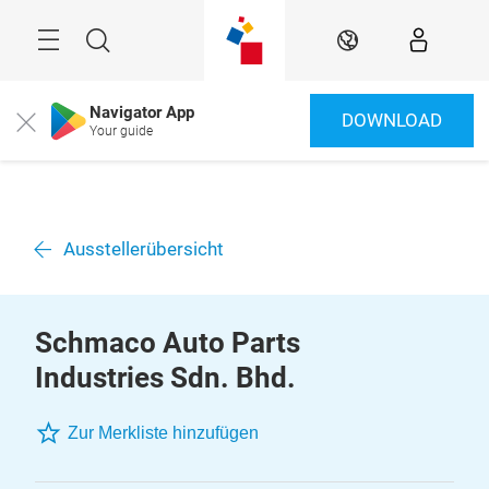
Überspringen
Menü
Suche
DE
Navigator App
DOWNLOAD
Close
Your guide
Ausstellerübersicht
Schmaco Auto Parts
Industries Sdn. Bhd.
Zur Merkliste hinzufügen