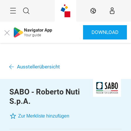
Überspringen
Menü
Suche
DE
Navigator App
DOWNLOAD
Close
Your guide
Ausstellerübersicht
SABO - Roberto Nuti
S.p.A.
Zur Merkliste hinzufügen