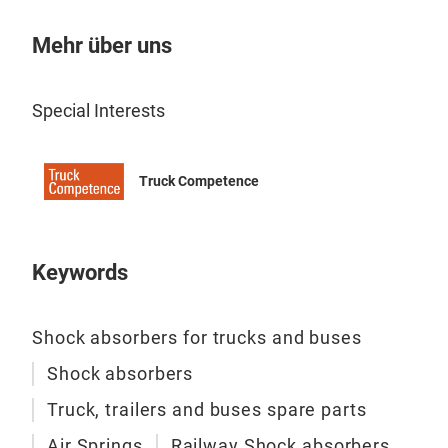
Kost
Aus
Mehr über uns
erm
Leis
Special Interests
Nutz
eine
Anf
SAB
Truck Competence
kann
Sinc
Luft
Keywords
Shock absorbers for trucks and buses
Shock absorbers
Truck, trailers and buses spare parts
Air Springs
Railway Shock absorbers