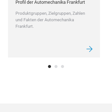
PIL
Profil der Automechanika Frankfurt
Die 
Produktgruppen, Zielgruppen, Zahlen
Dist
und Fakten der Automechanika
land
Frankfurt.
Mate