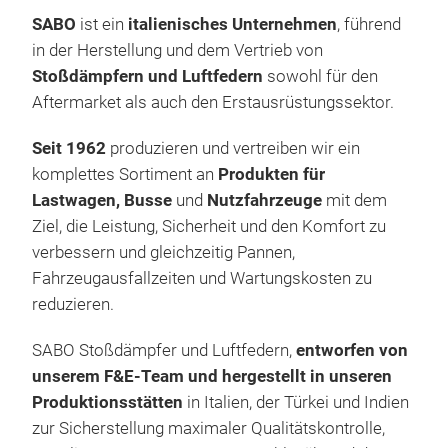
SABO
ist ein
italienisches Unternehmen
, führend
in der Herstellung und dem Vertrieb von
Stoßdämpfern und Luftfedern
sowohl für den
Aftermarket als auch den Erstausrüstungssektor.
Seit 1962
produzieren und vertreiben wir ein
komplettes Sortiment an
Produkten für
Lastwagen, Busse
und
Nutzfahrzeuge
mit dem
SAB
Ziel, die Leistung, Sicherheit und den Komfort zu
Uns
verbessern und gleichzeitig Pannen,
sch
Fahrzeugausfallzeiten und Wartungskosten zu
Buss
reduzieren.
Art
SABO Stoßdämpfer und Luftfedern,
entworfen von
glei
unserem F&E-Team und hergestellt in unseren
eine
Produktionsstätten
in Italien, der Türkei und Indien
SABO
zur Sicherstellung maximaler Qualitätskontrolle,
und 