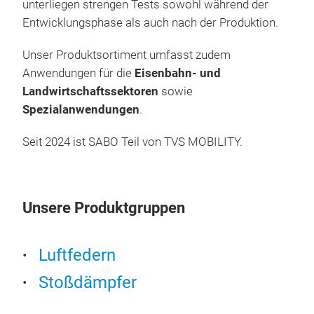
unterliegen strengen Tests sowohl während der
Orig
Entwicklungsphase als auch nach der Produktion.
prod
Ers
Unser Produktsortiment umfasst zudem
lan
Anwendungen für die
Eisenbahn- und
Anw
Landwirtschaftssektoren
sowie
Sto
Spezialanwendungen
.
Ital
herg
Seit 2024 ist SABO Teil von TVS MOBILITY.
sowi
Tea
spez
SAB
wer
Unsere Produktgruppen
gew
Wir
wäh
Sto
Luftfedern
Hom
in B
Prod
Stoßdämpfer
sind
Umg
lang