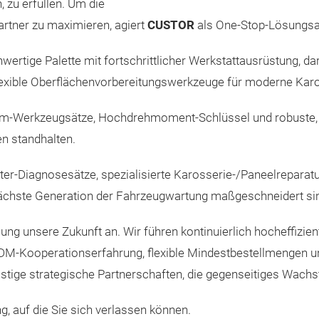
, zu erfüllen. Um die
artner zu maximieren, agiert
CUSTOR
als One-Stop-Lösungsanb
tige Palette mit fortschrittlicher Werkstattausrüstung, daru
lexible Oberflächenvorbereitungswerkzeuge für moderne Kar
-Werkzeugsätze, Hochdrehmoment-Schlüssel und robuste, i
n standhalten.
er-Diagnosesätze, spezialisierte Karosserie-/Paneelrepara
 nächste Generation der Fahrzeugwartung maßgeschneidert si
ng unsere Zukunft an. Wir führen kontinuierlich hocheffizie
DM-Kooperationserfahrung, flexible Mindestbestellmengen un
stige strategische Partnerschaften, die gegenseitiges Wachs
ng, auf die Sie sich verlassen können.