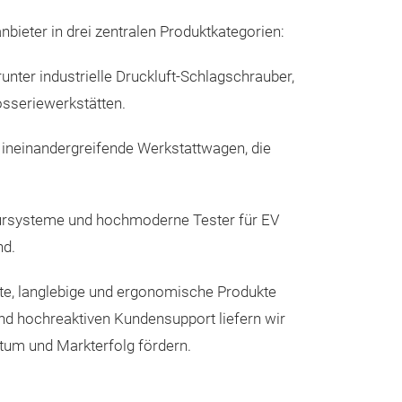
CUSTOR Everest
ieter in drei zentralen Produktkategorien:
Druckluft-Schl
nter industrielle Druckluft-Schlagschrauber,
Leichtgewicht. 
osseriewerkstätten.
Werkstattleistu
Extremes Leist
neinandergreifende Werkstattwagen, die
kraftvolles ma
1.015 Nm
, ver
Gehäuse mit ei
tursysteme und hochmoderne Tester für EV
um die Ermüdun
nd.
minimieren.
nte, langlebige und ergonomische Produkte
Jumbo-Hammer
d hochreaktiven Kundensupport liefern wir
Ausgestattet mi
tum und Markterfolg fördern.
Jumbo-Hamme
kontinuierliche