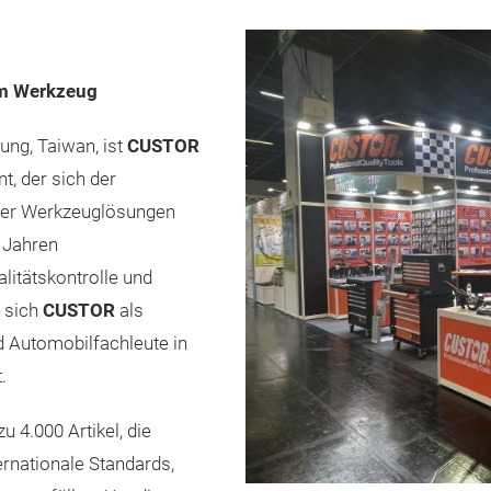
dem Werkzeug
ung, Taiwan, ist
CUSTOR
t, der sich der
arker Werkzeuglösungen
 Jahren
itätskontrolle und
 sich
CUSTOR
als
d Automobilfachleute in
.
 4.000 Artikel, die
ernationale Standards,