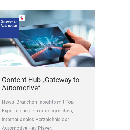
Farbcodierte P
einem intuitiven
Identifikations
ermöglicht, den
Sekundenschnel
Effizienz in der
verbessert.
Robuste Blasfo
Untergebracht i
Content Hub „Gateway to
stabilen Tragek
Automotive“
und professione
perfekten Schau
News, Branchen-Insights mit Top-
Werkstätten ma
Experten und ein umfangreiches,
internationales Verzeichnis der
Automotive Key Player.