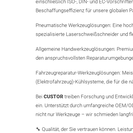
einschließlich ISO-, DIN- und EC-Vorschriften
Beschaffungseffizienz für unsere globalen P
Pneumatische Werkzeuglösungen: Eine hochwer
spezialisierte Laserschweißschneider und f
Allgemeine Handwerkzeuglösungen: Premium
den anspruchsvollsten Reparaturumgebunge
Fahrzeugreparatur-Werkzeuglösungen: Meist
(Elektrofahrzeug)-Kühlsysteme, die für die
Bei
CUSTOR
treiben Forschung und Entwicklu
ein. Unterstützt durch umfangreiche OEM/O
nicht nur Werkzeuge – wir schmieden langfri
🔧 Qualität, der Sie vertrauen können. Leistu