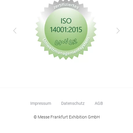
Zurück
Vor
Impressum
Datenschutz
AGB
© Messe Frankfurt Exhibition GmbH
Ubo
Fast