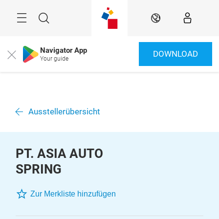
Überspringen
Menü
Suche
DE
Navigator App
DOWNLOAD
Close
Your guide
Ausstellerübersicht
PT. ASIA AUTO
SPRING
Zur Merkliste hinzufügen