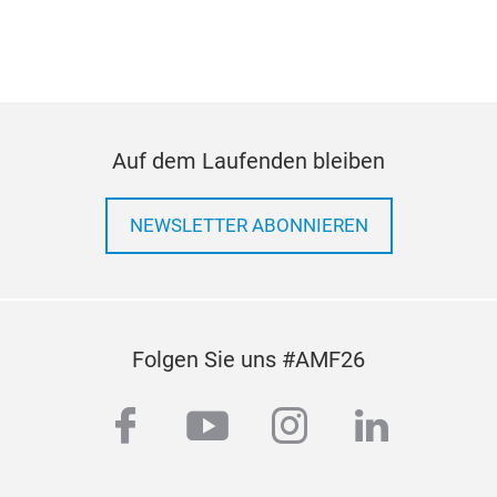
Auf dem Laufenden bleiben
NEWSLETTER ABONNIEREN
Whe
Folgen Sie uns #AMF26
Dura
facebook
youtube
instagram
linkedi
stab