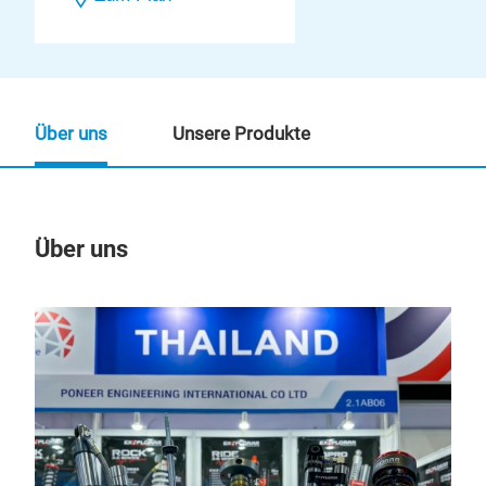
Über uns
Unsere Produkte
Über uns
Un