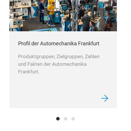
(wei
Pig
und 
Nutz
Gasg
Profil der Automechanika Frankfurt
für 
Kavi
Produktgruppen, Zielgruppen, Zahlen
und Fakten der Automechanika
Frankfurt.
GT 
GT 
Mon
opti
erst