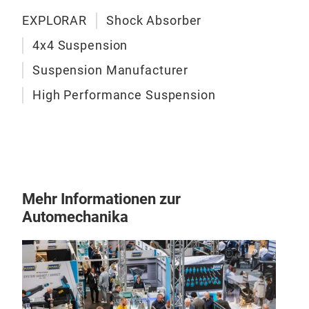
EXPLORAR
Shock Absorber
4x4 Suspension
Suspension Manufacturer
High Performance Suspension
RID
RID
Pigg
Gel
Gesc
Mehr Informationen zur
2.5 
Automechanika
mit 
Rob
ulti
hoc
Fah
Eno
mm 
18-
Hoch