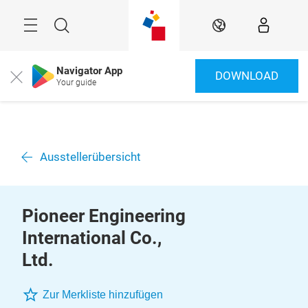
Überspringen
Menü
Suche
DE
Navigator App
DOWNLOAD
Close
Your guide
Ausstellerübersicht
Pioneer Engineering
International Co.,
Ltd.
Zur Merkliste hinzufügen