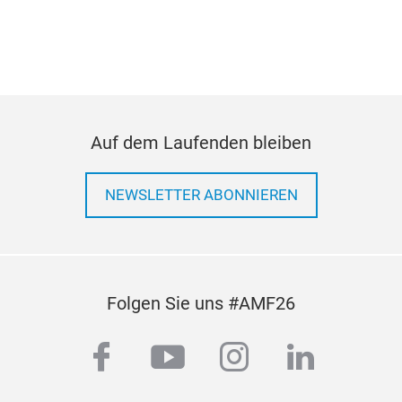
Stra
Spe
20m
Hubf
Höh
Leis
Auf dem Laufenden bleiben
Stic
Voll
NEWSLETTER ABONNIEREN
und 
Ink
Mon
Folgen Sie uns #AMF26
facebook
youtube
instagram
linkedi