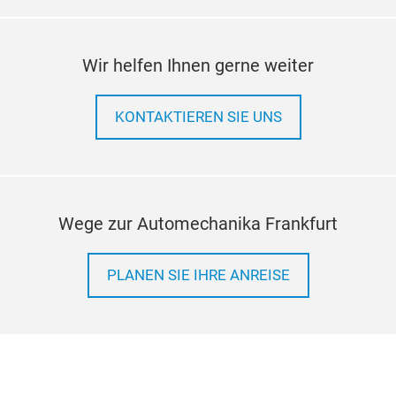
COM
Wir helfen Ihnen gerne weiter
COM
Sto
Fah
KONTAKTIEREN SIE UNS
Hand
ansp
Spe
40-
Wege zur Automechanika Frankfurt
Abs
(Vor
PLANEN SIE IHRE ANREISE
Anpa
Höhe
eine
Opti
sch
Bauw