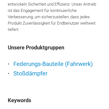
entwickeln Sicherheit und Effizienz. Unser Antrieb
ROC
ist das Engagement für kontinuierliche
Tube
Verbesserung, um sicherzustellen, dass jedes
Gelä
Produkt Zuverlässigkeit für Endbenutzer weltweit
komf
liefert.
Entw
kon
66 
Str
Kapa
Unsere Produktgruppen
Rob
Vorg
Rea
Federungs-Bauteile (Fahrwerk)
18-
Stoßdämpfer
(Ho
Keywords