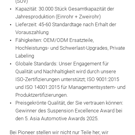
(SUV)
20 
M
Kapazität: 30.000 Stück Gesamtkapazität der
46 
Jahresproduktion (Einrohr + Zweirohr)
Opti
M16
Lieferzeit: 45-60 Standardtage nach Erhalt der
Rate
Däm
Vorauszahlung
Exte
Fähigkeiten: OEM/ODM Ersatzteile,
Wärm
Hochleistungs- und Schwerlast-Upgrades, Private
8-st
Labeling
wer
Globale Standards: Unser Engagement für
Renn
Qualität und Nachhaltigkeit wird durch unsere
ISO-Zertifizierungen unterstützt; ISO 9001:2015
und ISO 14001:2015 für Managementsystem- und
Produktzertifizierungen.
Preisgekrönte Qualität, der Sie vertrauen können:
Gewinner des Suspension Excellence Award bei
den 5. Asia Automotive Awards 2025.
ROC
Bei Pioneer stellen wir nicht nur Teile her, wir