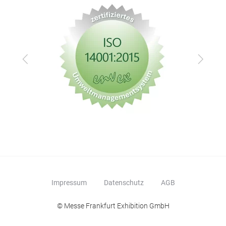
Wär
bei
Bef
Zurück
Vor
Impressum
Datenschutz
AGB
© Messe Frankfurt Exhibition GmbH