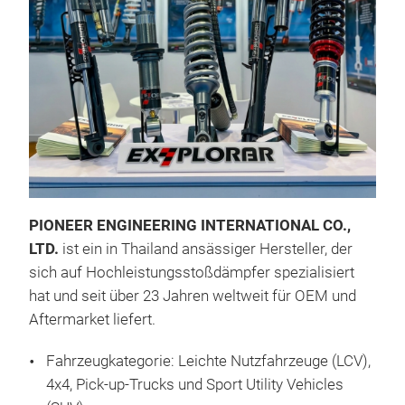
PIONEER ENGINEERING INTERNATIONAL CO.,
RUN
LTD.
ist ein in Thailand ansässiger Hersteller, der
RUN
sich auf Hochleistungsstoßdämpfer spezialisiert
Gew
hat und seit über 23 Jahren weltweit für OEM und
Reak
Aftermarket liefert.
Vor
Fahrzeugkategorie: Leichte Nutzfahrzeuge (LCV),
Sta
4x4, Pick-up-Trucks und Sport Utility Vehicles
52 