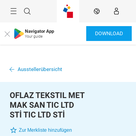
Überspringen
Menü
Suche
DE
Navigator App
DOWNLOAD
Close
Your guide
Ausstellerübersicht
OFLAZ TEKSTIL MET
MAK SAN TIC LTD
STİ TIC LTD STİ
Zur Merkliste hinzufügen