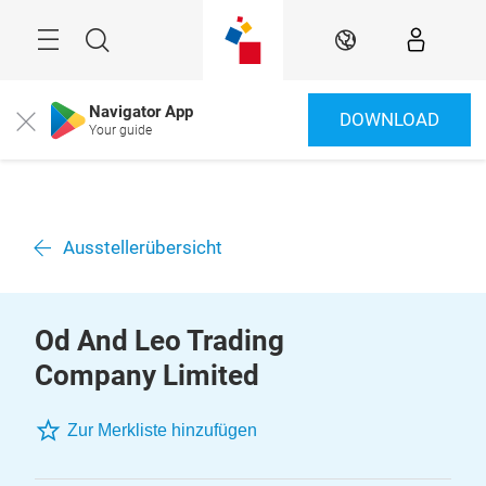
Überspringen
Menü
Suche
DE
Navigator App
DOWNLOAD
Close
Your guide
Ausstellerübersicht
Od And Leo Trading
Company Limited
Zur Merkliste hinzufügen