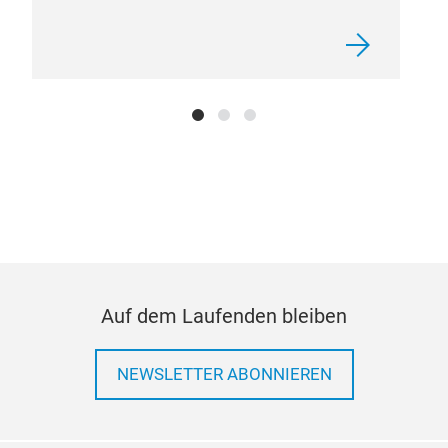
MA
Auf dem Laufenden bleiben
Mar
neue
NEWSLETTER ABONNIEREN
von 
Auß
Gene