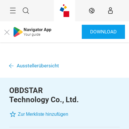
Überspringen
Menü
Suche
DE
Navigator App
DOWNLOAD
Close
Your guide
Ausstellerübersicht
OBDSTAR
Technology Co., Ltd.
Zur Merkliste hinzufügen