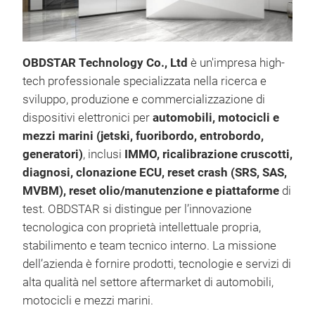
OBDSTAR Technology Co., Ltd
è un'impresa high-
tech professionale specializzata nella ricerca e
sviluppo, produzione e commercializzazione di
dispositivi elettronici per
automobili, motocicli e
mezzi marini (jetski, fuoribordo, entrobordo,
generatori)
, inclusi
IMMO, ricalibrazione cruscotti,
MO
diagnosi, clonazione ECU, reset crash (SRS, SAS,
MOT
MVBM), reset olio/manutenzione e piattaforme
di
inte
test. OBDSTAR si distingue per l’innovazione
Sch
tecnologica con proprietà intellettuale propria,
Fahr
stabilimento e team tecnico interno. La missione
Fahr
dell’azienda è fornire prodotti, tecnologie e servizi di
leis
alta qualità nel settore aftermarket di automobili,
Mar
motocicli e mezzi marini.
CFM