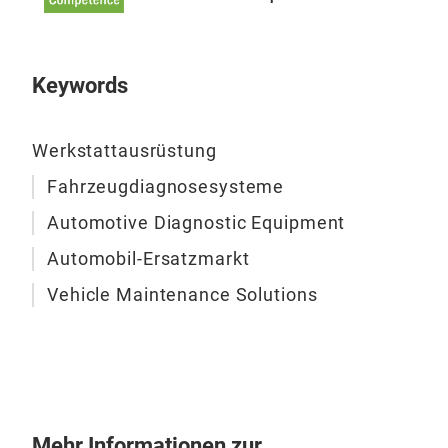
Dia
Mot
UTVs
Keywords
Feh
biet
fol
Werkstattausrüstung
CFM
Fahrzeugdiagnosesysteme
IND
PIA
Automotive Diagnostic Equipment
YAM
Automobil-Ersatzmarkt
Vehicle Maintenance Solutions
Mehr Informationen zur