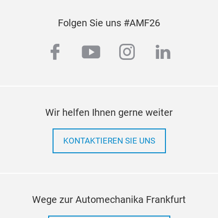
Exy
bie
Folgen Sie uns #AMF26
schn
basi
facebook
youtube
instagram
linkedi
verf
auto
Such
Soft
Hilf
Wir helfen Ihnen gerne weiter
Assi
Serv
KONTAKTIEREN SIE UNS
Wege zur Automechanika Frankfurt