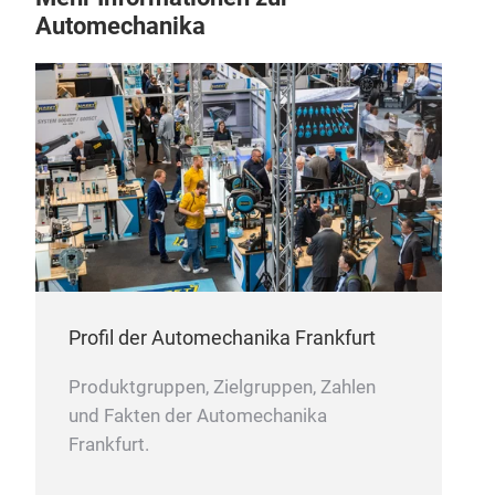
Automechanika
EC
ECU
prof
Flas
füh
unte
Fahr
Profil der Automechanika Frankfurt
War
Fehl
Produktgruppen, Zielgruppen, Zahlen
schn
und Fakten der Automechanika
Frankfurt.