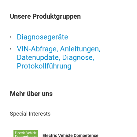
IND
PIA
Unsere Produktgruppen
YAM
Diagnosegeräte
VIN-Abfrage, Anleitungen,
Datenupdate, Diagnose,
Protokollführung
Mehr über uns
Special Interests
KE
MOT
Electric Vehicle Competence