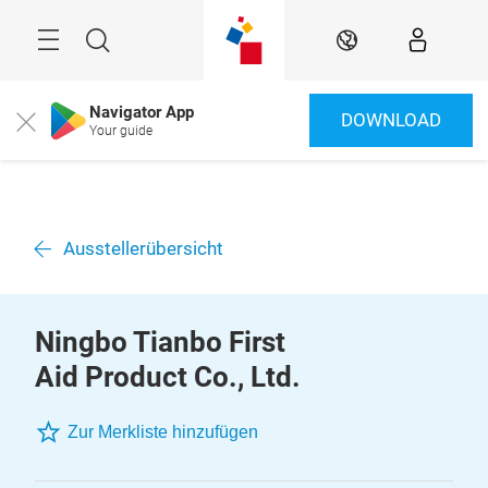
Überspringen
Menü
Suche
DE
Navigator App
DOWNLOAD
Close
Your guide
Ausstellerübersicht
Ningbo Tianbo First
Aid Product Co., Ltd.
Zur Merkliste hinzufügen