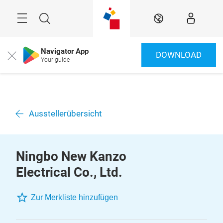
Überspringen
Menü
Suche
DE
Navigator App
DOWNLOAD
Close
Your guide
Ausstellerübersicht
Ningbo New Kanzo
Electrical Co., Ltd.
Zur Merkliste hinzufügen