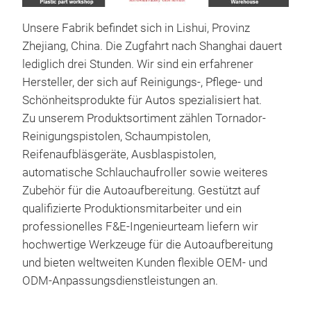
Unsere Fabrik befindet sich in Lishui, Provinz
Zhejiang, China. Die Zugfahrt nach Shanghai dauert
lediglich drei Stunden. Wir sind ein erfahrener
Hersteller, der sich auf Reinigungs-, Pflege- und
Schönheitsprodukte für Autos spezialisiert hat.
Zu unserem Produktsortiment zählen Tornador-
Reinigungspistolen, Schaumpistolen,
Tor
Reifenaufbläsgeräte, Ausblaspistolen,
automatische Schlauchaufroller sowie weiteres
Pate
Zubehör für die Autoaufbereitung. Gestützt auf
Der 
qualifizierte Produktionsmitarbeiter und ein
verf
professionelles F&E-Ingenieurteam liefern wir
inte
hochwertige Werkzeuge für die Autoaufbereitung
Was 
und bieten weltweiten Kunden flexible OEM- und
ausg
ODM-Anpassungsdienstleistungen an.
rost
M
che