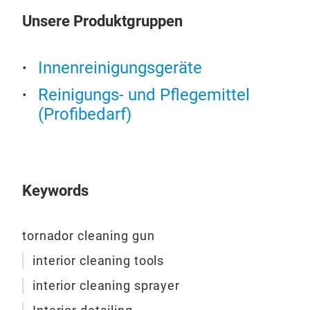
Bei 
Unsere Produktgruppen
wir 
sind
Innenreinigungsgeräte
ver
abg
Reinigungs- und Pflegemittel
Soll
(Profibedarf)
send
Ersa
aus
Zusä
Keywords
ver
Was
dami
tornador cleaning gun
vers
interior cleaning tools
Durc
Tor
interior cleaning sprayer
deut
Pro
Lage