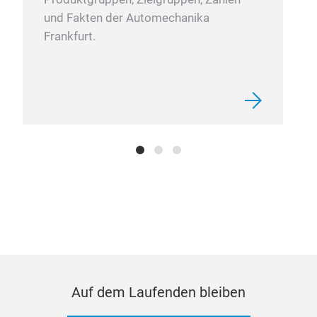
220 
und Fakten der Automechanika
von 
Frankfurt.
Las
fort
Lade
Str
ausg
Ben
zu a
Das 
Bat
wodu
48V-
Batt
Wel
die 
Auf dem Laufenden bleiben
ges
Meh