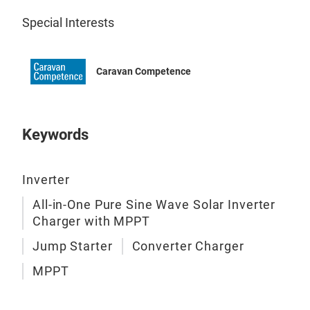
rate
Special Interests
reli
Caravan Competence
Keywords
Inverter
Jum
All-in-One Pure Sine Wave Solar Inverter
·Bui
Charger with MPPT
qui
Jump Starter
Converter Charger
·Bui
hose
MPPT
and 
·Bui