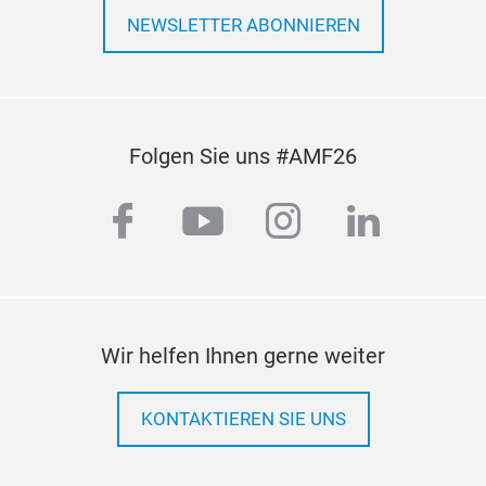
Sol
/ 48
NEWSLETTER ABONNIEREN
sind
99,5
Lei
Aut
Einh
stuf
werd
12V/
Folgen Sie uns #AMF26
was 
vers
leis
Vol
facebook
youtube
instagram
linkedi
V A
Rob
unte
Kühl
•Ein
Aus
Wir helfen Ihnen gerne weiter
•Ge
eins
KONTAKTIEREN SIE UNS
•LE
•The
•Ver