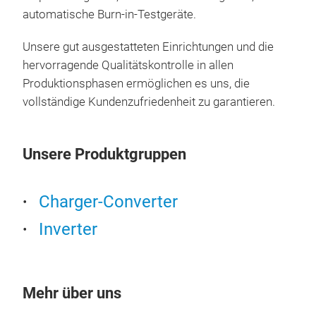
automatische Burn-in-Testgeräte.
Unsere gut ausgestatteten Einrichtungen und die
hervorragende Qualitätskontrolle in allen
Produktionsphasen ermöglichen es uns, die
vollständige Kundenzufriedenheit zu garantieren.
All-
wit
Unsere Produktgruppen
This
func
Charger-Converter
batt
supp
Inverter
offe
touc
curr
Mehr über uns
inpu
By d