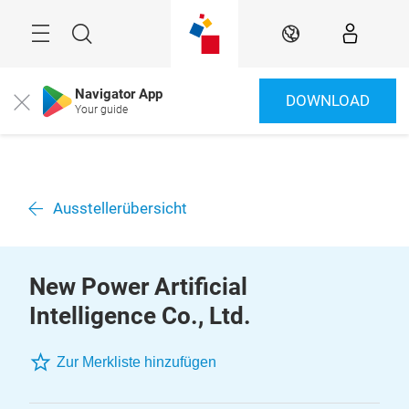
Überspringen
Menü
Suche
DE
Navigator App
DOWNLOAD
Close
Your guide
Ausstellerübersicht
New Power Artificial
Intelligence Co., Ltd.
Zur Merkliste hinzufügen