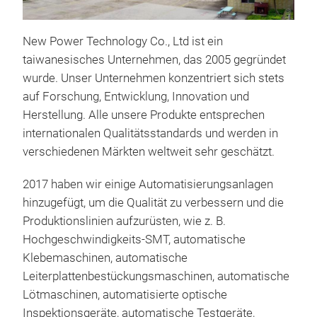
New Power Technology Co., Ltd ist ein
taiwanesisches Unternehmen, das 2005 gegründet
wurde. Unser Unternehmen konzentriert sich stets
auf Forschung, Entwicklung, Innovation und
Inve
Herstellung. Alle unsere Produkte entsprechen
Pro
internationalen Qualitätsstandards und werden in
Über
verschiedenen Märkten weltweit sehr geschätzt.
Nen
Übe
2017 haben wir einige Automatisierungsanlagen
Übe
hinzugefügt, um die Qualität zu verbessern und die
Hoc
Produktionslinien aufzurüsten, wie z. B.
Kur
Hochgeschwindigkeits-SMT, automatische
Ext
Klebemaschinen, automatische
Ene
Leiterplattenbestückungsmaschinen, automatische
Ext
Lötmaschinen, automatisierte optische
Abs
Inspektionsgeräte, automatische Testgeräte,