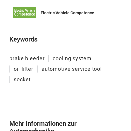
Electric Vehicle Competence
Oil 
Keywords
Oil 
that
brake bleeder
cooling system
easy
Prov
oil filter
automotive service tool
vehi
socket
Mehr Informationen zur