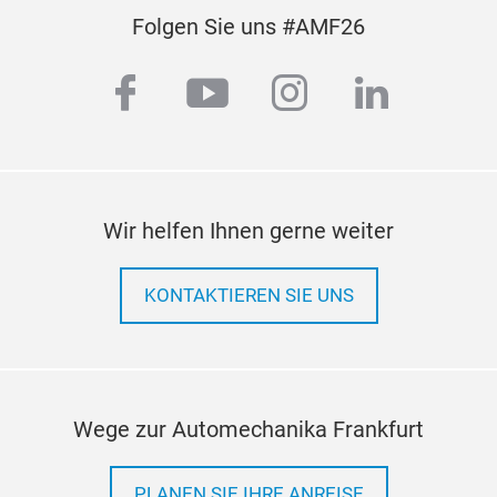
Folgen Sie uns #AMF26
facebook
youtube
instagram
linkedi
Wir helfen Ihnen gerne weiter
KONTAKTIEREN SIE UNS
Tran
-Sho
-Rel
-Var
Wege zur Automechanika Frankfurt
most
PLANEN SIE IHRE ANREISE