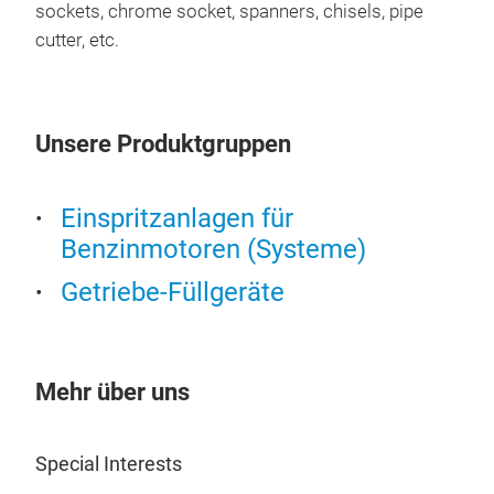
sockets, chrome socket, spanners, chisels, pipe
cutter, etc.
Coo
Pres
heav
Unsere Produktgruppen
Adap
EV C
quic
Einspritzanlagen für
Hybr
Benzinmotoren (Systeme)
air 
Getriebe-Füllgeräte
Mehr über uns
Special Interests