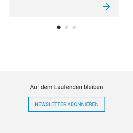
hos
No c
also
Flu
Flui
Auf dem Laufenden bleiben
Cool
Diff
Cutt
NEWSLETTER ABONNIEREN
avai