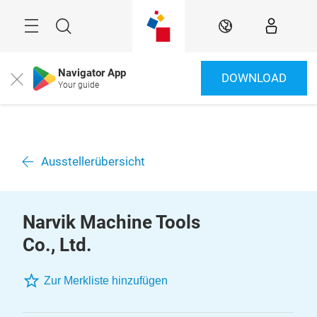
Überspringen
Menü
Suche
DE
Navigator App
DOWNLOAD
Close
Your guide
Ausstellerübersicht
Narvik Machine Tools
Co., Ltd.
Zur Merkliste hinzufügen