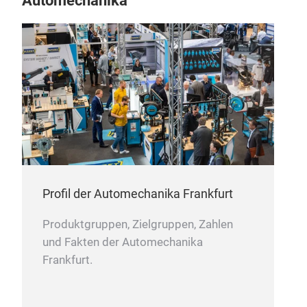
Automechanika
Bra
Shop
Use
blee
Profil der Automechanika Frankfurt
sys
Redu
Produktgruppen, Zielgruppen, Zahlen
prof
und Fakten der Automechanika
- Pr
Frankfurt.
- Ov
- In
- Ea