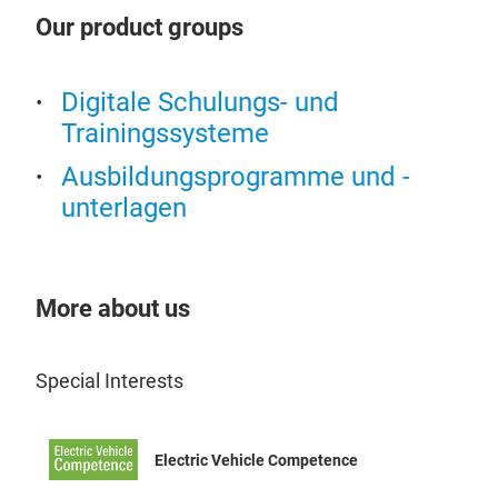
Das 
Pro
Übe
Our product groups
konz
Repa
und
Sic
Batt
Arbe
dem 
dem 
Ler
Digitale Schulungs- und
für
dies
Trainingssysteme
(z. 
aus 
Ausbildungsprogramme und -
dem 
unterlagen
im A
ana
werd
und 
More about us
Batt
Unf
prax
Mehr
Special Interests
abg
Ent
mik
Han
inte
Electric Vehicle Competence
Umg
Sic
CarT