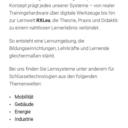
vol
Dur
Konzept prägt jedes unserer Systeme – von realer
real
Simu
Trainingshardware über digitale Werkzeuge bis hin
echt
Visu
zur Lernwelt
RXLea
, die Theorie, Praxis und Didaktik
Die 
Ler
Mon
zu einem nahtlosen Lernerlebnis verbindet.
orie
erwe
Kom
Werk
So entsteht eine Lernumgebung, die
Hoch
Syst
Bildungseinrichtungen, Lehrkräfte und Lernende
diag
ge
gleichermaßen stärkt.
als 
inte
Bei uns finden Sie Lernsysteme unter anderem für
Ler
Schlüsseltechnologien aus den folgenden
Werk
Themenwelten:
Rela
Rea
Mobilität
Inve
Gebäude
für 
Dia
Energie
Car
Industrie
Effi