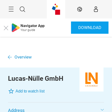
Überspringen
Menü
Suche
DE
Navigator App
DOWNLOAD
Close
Your guide
Overview
Lucas-Nülle GmbH
Add to watch list
Address