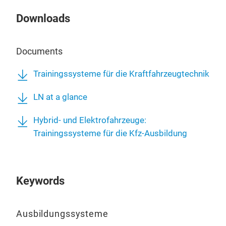
real
Fahr
Trai
Arbe
Downloads
gezi
Sic
Tem
und 
Gef
Abs
Documents
Ver
Durc
Stat
auc
Anw
Lern
Trainingssysteme für die Kraftfahrzeugtechnik
Rett
sys
zud
Die 
die
Ziel
LN at a glance
elek
der 
und
ents
korr
Hybrid- und Elektrofahrzeuge:
(Stu
Ret
Trainingssysteme für die Kfz-Ausbildung
nac
dur
opti
Unfa
unte
Keywords
lern
bre
Fahr
Ausbildungssysteme
Hoc