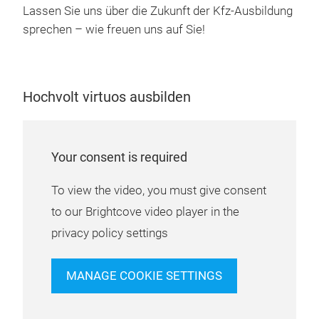
Kom
Lassen Sie uns über die Zukunft der Kfz-Ausbildung
nac
sprechen – wie freuen uns auf Sie!
mod
Qual
Über
Dia
CarT
Sen
Hochvolt virtuos ausbilden
Batt
Aus
die 
Dur
Hyb
Ana
Your consent is required
Hoc
Arbe
Die 
Ion
Ent
To view the video, you must give consent
sow
Bat
to our Brightcove video player in the
aktu
sic
privacy policy settings
209
und 
Ins
MANAGE COOKIE SETTINGS
real
pra
inte