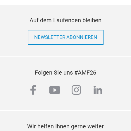
DC/
erle
Zus
Auf dem Laufenden bleiben
erm
NEWSLETTER ABONNIEREN
Folgen Sie uns #AMF26
facebook
youtube
instagram
linkedi
Wir helfen Ihnen gerne weiter