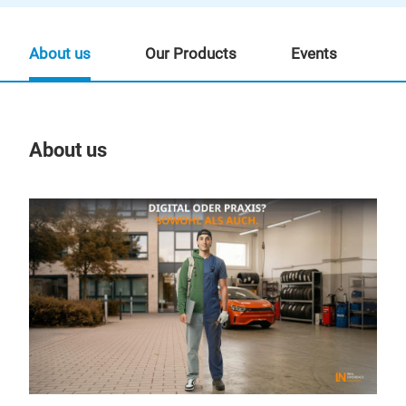
About us
Our Products
Events
About us
Our