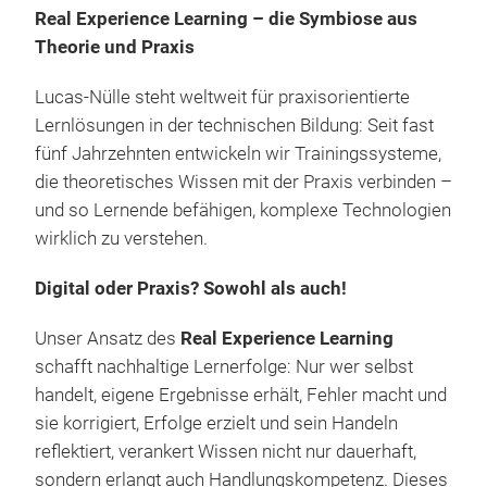
Real Experience Learning – die Symbiose aus
Theorie und Praxis
Lucas-Nülle steht weltweit für praxisorientierte
Lernlösungen in der technischen Bildung: Seit fast
fünf Jahrzehnten entwickeln wir Trainingssysteme,
die theoretisches Wissen mit der Praxis verbinden –
Dia
und so Lernende befähigen, komplexe Technologien
Fah
wirklich zu verstehen.
Prax
Digital oder Praxis? Sowohl als auch!
und 
Werk
Unser Ansatz des
Real Experience Learning
Ele
schafft nachhaltige Lernerfolge: Nur wer selbst
CarT
handelt, eigene Ergebnisse erhält, Fehler macht und
Lösu
Arbe
sie korrigiert, Erfolge erzielt und sein Handeln
Bere
Antr
reflektiert, verankert Wissen nicht nur dauerhaft,
und
Elek
sondern erlangt auch Handlungskompetenz. Dieses