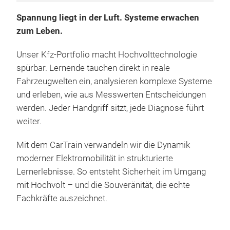
Lern
Spannung liegt in der Luft. Systeme erwachen
Fehl
zum Leben.
Über
ein
Akti
Unser Kfz-Portfolio macht Hochvolttechnologie
Fehl
Erg
spürbar. Lernende tauchen direkt in reale
Kom
Fahrzeugwelten ein, analysieren komplexe Systeme
Real
Batt
und erleben, wie aus Messwerten Entscheidungen
Dur
Bala
werden. Jeder Handgriff sitzt, jede Diagnose führt
nac
Diag
weiter.
pro
Trai
Hoc
Mit dem CarTrain verwandeln wir die Dynamik
Ener
Bala
Durc
moderner Elektromobilität in strukturierte
ein
das 
Pro
Lernerlebnisse. So entsteht Sicherheit im Umgang
Hoc
Hoc
Funk
mit Hochvolt – und die Souveränität, die echte
erm
Schr
deta
Fachkräfte auszeichnet.
Truc
Anpa
rea
Sze