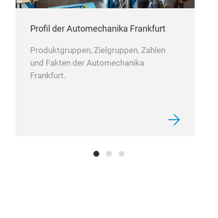
und 
Ele
mod
Ler
Profil der Automechanika Frankfurt
vorb
Zus
pra
Produktgruppen, Zielgruppen, Zahlen
voll
und Fakten der Automechanika
Simu
Frankfurt.
Lern
lern
anzu
E-Le
Inst
Lern
Sic
Fahr
Pilo
werd
Visu