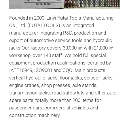
Founded in 2000, Linyi Futai Tools Manufacturing
Co., Ltd. (FUTAI TOOLS) is an integrated
manufacturer integrating R&D, production and
export of automotive service tools and hydraulic
jacks.Our factory covers 30,000 ㎡ with 21,000 ㎡
workshop, over 140 staff. We hold full special
equipment production qualifications, certified by
IATF16949, ISO9001 and CQC. Main products:
Bot
vertical hydraulic jacks, floor jacks, scissor jacks,
engine cranes, shop presses, axle stands,
transmission jacks, road safety kits and other auto
spare parts, totally more than 200 items for
passenger cars, commercial vehicles and
construction machinery.