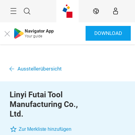
Überspringen
Menü
Suche
DE
Navigator App
DOWNLOAD
Close
Your guide
Ausstellerübersicht
Linyi Futai Tool
Manufacturing Co.,
Ltd.
Zur Merkliste hinzufügen