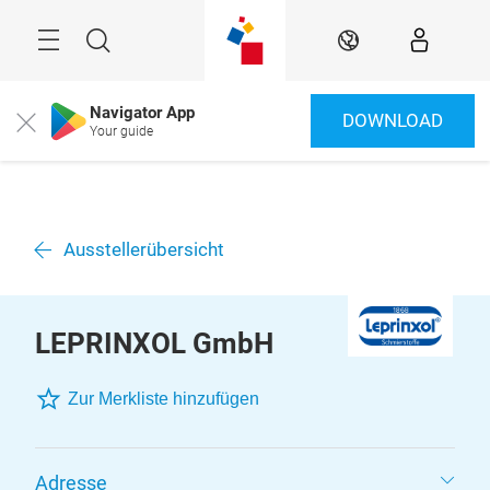
Überspringen
Menü
Suche
DE
Navigator App
DOWNLOAD
Close
Your guide
Ausstellerübersicht
LEPRINXOL GmbH
Zur Merkliste hinzufügen
Adresse