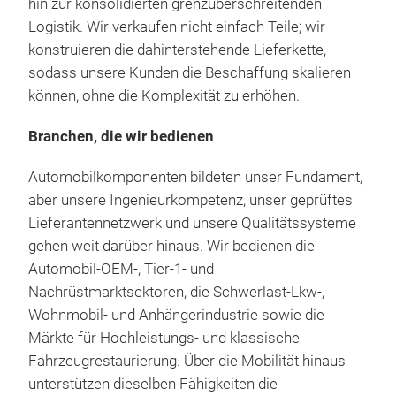
hin zur konsolidierten grenzüberschreitenden
Hoh
Logistik. Wir verkaufen nicht einfach Teile; wir
Ausg
konstruieren die dahinterstehende Lieferkette,
Öle
sodass unsere Kunden die Beschaffung skalieren
EPA
können, ohne die Komplexität zu erhöhen.
Kon
Kund
Branchen, die wir bedienen
für
Automobilkomponenten bildeten unser Fundament,
aber unsere Ingenieurkompetenz, unser geprüftes
Lieferantennetzwerk und unsere Qualitätssysteme
gehen weit darüber hinaus. Wir bedienen die
Automobil-OEM-, Tier-1- und
Nachrüstmarktsektoren, die Schwerlast-Lkw-,
Wohnmobil- und Anhängerindustrie sowie die
Märkte für Hochleistungs- und klassische
Whe
Fahrzeugrestaurierung. Über die Mobilität hinaus
Rad
unterstützen dieselben Fähigkeiten die