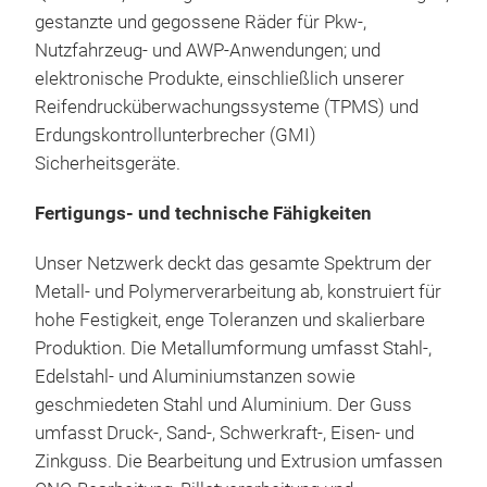
gestanzte und gegossene Räder für Pkw-,
Korr
Nutzfahrzeug- und AWP-Anwendungen; und
ver
elektronische Produkte, einschließlich unserer
Geei
Reifendrucküberwachungssysteme (TPMS) und
Nut
LED
Erdungskontrollunterbrecher (GMI)
OEM
Sicherheitsgeräte.
ECE
LED
zutr
Har
Fertigungs- und technische Fähigkeiten
Bel
Nut
Unser Netzwerk deckt das gesamte Spektrum der
Rüc
Metall- und Polymerverarbeitung ab, konstruiert für
Posi
hohe Festigkeit, enge Toleranzen und skalierbare
Ken
Produktion. Die Metallumformung umfasst Stahl-,
Arbe
Edelstahl- und Aluminiumstanzen sowie
Indi
geschmiedeten Stahl und Aluminium. Der Guss
umfasst Druck-, Sand-, Schwerkraft-, Eisen- und
Zinkguss. Die Bearbeitung und Extrusion umfassen