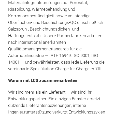
Aft
Materialintegritätsprüfungen auf Porosität,
dara
Rissbildung, Wärmebehandlung und
Leis
Korrosionsbeständigkeit sowie vollständige
zuve
Oberflächen- und Beschichtungs-QC einschließlich
lang
Salzsprüh-, Beschichtungsdicken- und
Flot
Haftungstests ab. Unsere Partnerfabriken arbeiten
nach international anerkannten
Qualitätsmanagementstandards für die
Automobilindustrie — IATF 16949, ISO 9001, ISO
14001 — und gewährleisten, dass jede Lieferung die
vereinbarte Spezifikation Charge für Charge erfüllt.
Warum mit LCS zusammenarbeiten
Wir sind mehr als ein Lieferant — wir sind Ihr
Entwicklungspartner. Ein einziges Fenster ersetzt
dutzende Lieferantenbeziehungen, interne
Ingenieurunterstützung verkürzt Entwicklungszyklen