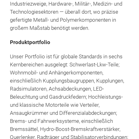
Alu
Industriezweige, Hardware-, Militär-, Medizin- und
● N
Technologiesektoren — überall dort, wo präzise
● Kl
gefertigte Metall- und Polymerkomponenten in
● M
großem Maßstab benötigt werden.
● U
Hoch
Produktportfolio
● B
Nut
● E
Ver
Unser Portfolio ist für globale Standards in sechs
Nut
Kernbereichen ausgelegt: Schwerlast-Lkw-Teile;
Wohnmobil- und Anhängerkomponenten,
einschließlich Kupplungsbaugruppen, Kupplungen,
Bei
Radsimulatoren, Achsabdeckungen, LED-
Sta
Beleuchtung und Gasdruckfedern; Hochleistungs-
uns
und klassische Motorteile wie Verteiler,
Ansaugkrümmer und Differenzialabdeckungen;
Brems- und Fahrwerksysteme, einschließlich
Präz
Bremssättel, Hydro-Boost-Bremskraftverstärker,
und 
Querlenker, Radträger und Stabilisatorverbindungen;
Hoh