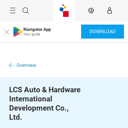
Überspringen
Menü
Suche
DE
Navigator App
DOWNLOAD
Close
Your guide
Overview
LCS Auto & Hardware
International
Development Co.,
Ltd.