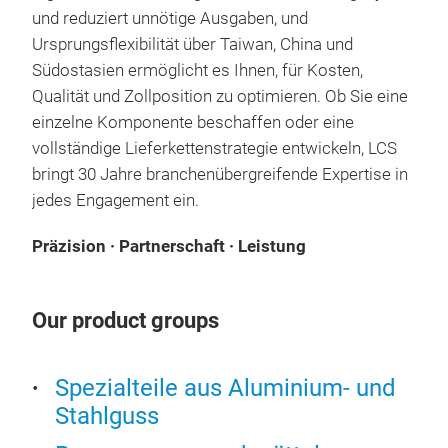
Sus
und reduziert unnötige Ausgaben, und
Ursprungsflexibilität über Taiwan, China und
Fed
Südostasien ermöglicht es Ihnen, für Kosten,
Fed
Qualität und Zollposition zu optimieren. Ob Sie eine
Last
einzelne Komponente beschaffen oder eine
um d
vollständige Lieferkettenstrategie entwickeln, LCS
Trag
bringt 30 Jahre branchenübergreifende Expertise in
Fede
jedes Engagement ein.
Zuve
Bet
Präzision · Partnerschaft · Leistung
sow
welt
Our product groups
Spezialteile aus Aluminium- und
Stahlguss