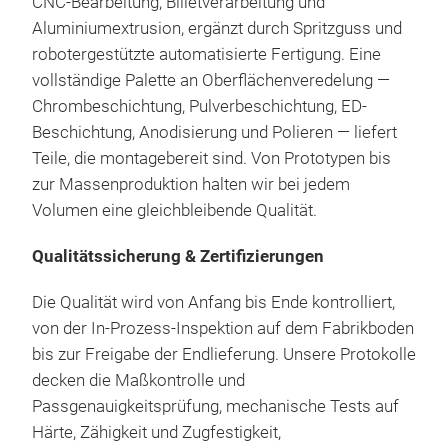
CNC-Bearbeitung, Billetverarbeitung und
Aluminiumextrusion, ergänzt durch Spritzguss und
robotergestützte automatisierte Fertigung. Eine
vollständige Palette an Oberflächenveredelung —
Chrombeschichtung, Pulverbeschichtung, ED-
Beschichtung, Anodisierung und Polieren — liefert
Teile, die montagebereit sind. Von Prototypen bis
zur Massenproduktion halten wir bei jedem
Volumen eine gleichbleibende Qualität.
Qualitätssicherung & Zertifizierungen
Bra
Die Qualität wird von Anfang bis Ende kontrolliert,
Bre
von der In-Prozess-Inspektion auf dem Fabrikboden
Har
bis zur Freigabe der Endlieferung. Unsere Protokolle
Bre
decken die Maßkontrolle und
und 
Passgenauigkeitsprüfung, mechanische Tests auf
ver
Härte, Zähigkeit und Zugfestigkeit,