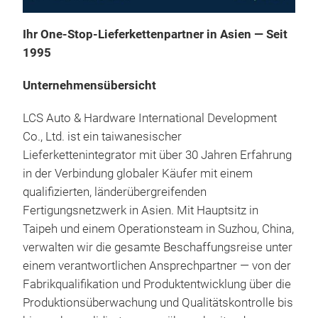
Ihr One-Stop-Lieferkettenpartner in Asien — Seit
1995
Unternehmensübersicht
LCS Auto & Hardware International Development
Co., Ltd. ist ein taiwanesischer
Lieferkettenintegrator mit über 30 Jahren Erfahrung
Hos
in der Verbindung globaler Käufer mit einem
Sch
qualifizierten, länderübergreifenden
Kra
Fertigungsnetzwerk in Asien. Mit Hauptsitz in
Entw
Taipeh und einem Operationsteam in Suzhou, China,
Emi
verwalten wir die gesamte Beschaffungsreise unter
Mat
einem verantwortlichen Ansprechpartner — von der
EPD
Fabrikqualifikation und Produktentwicklung über die
Aram
Produktionsüberwachung und Qualitätskontrolle bis
Nied