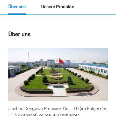
Über uns
Unsere Produkte
Über uns
Un
Jinzhou Dongwoo Precision Co., LTD (im Folgenden
JDWP genannt) wurde 2003 mit einer