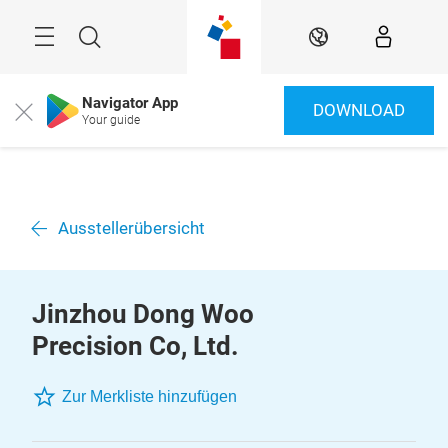
Überspringen
Menü
Suche
DE
Navigator App
DOWNLOAD
Close
Your guide
Ausstellerübersicht
Jinzhou Dong Woo
Precision Co, Ltd.
Zur Merkliste hinzufügen