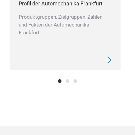
Profil der Automechanika Frankfurt
Produktgruppen, Zielgruppen, Zahlen
und Fakten der Automechanika
Frankfurt.
Zuf
Dies 
profe
Schle
Ober
Polie
Kern
Nenn
Maxi
Schle
hande
Motor