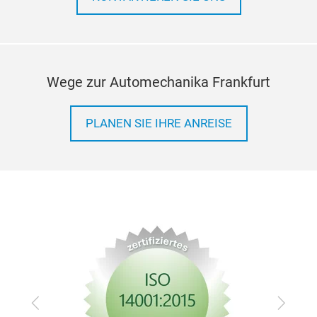
Stau
Verme
nicht
ange
nach
Moto
Wege zur Automechanika Frankfurt
PLANEN SIE IHRE ANREISE
Zurück
Vor