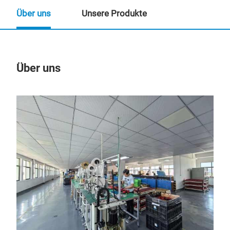
Über uns
Unsere Produkte
Über uns
Un
M