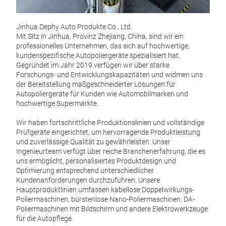
bür
Jinhua Dephy Auto Produkte Co., Ltd.‌
Diese
Mit Sitz in Jinhua, Provinz Zhejiang, China, sind wir ein
wurde
professionelles Unternehmen, das sich auf hochwertige,
und O
kundenspezifische Autopoliergeräte spezialisiert hat.
Eins
Gegründet im Jahr 2019 verfügen wir über starke
Forschungs- und Entwicklungskapazitäten und widmen uns
‌Kern
der Bereitstellung maßgeschneiderter Lösungen für
Er ve
Autopoliergeräte für Kunden wie Automobilmarken und
Kombi
hochwertige Supermärkte.
gleic
Autol
Wir haben fortschrittliche Produktionslinien und vollständige
Akku 
Prüfgeräte eingerichtet, um hervorragende Produktleistung
Poli
und zuverlässige Qualität zu gewährleisten. Unser
Aufl
Ingenieurteam verfügt über reiche Branchenerfahrung, die es
‌Erg
uns ermöglicht, personalisiertes Produktdesign und
Der v
Optimierung entsprechend unterschiedlicher
reduz
Kundenanforderungen durchzuführen. Unsere
Pfleg
Hauptproduktlinien umfassen kabellose Doppelwirkungs-
flex
Poliermaschinen, bürstenlose Nano-Poliermaschinen, DA-
oder
Poliermaschinen mit Bildschirm und andere Elektrowerkzeuge
‌Anw
für die Autopflege.
Er ei