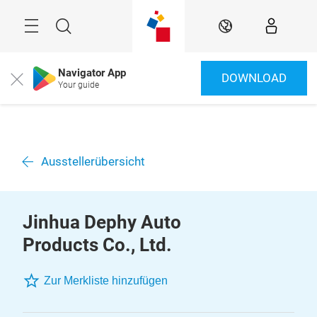
Überspringen
Menü
Suche
DE
Navigator App
DOWNLOAD
Close
Your guide
Ausstellerübersicht
Jinhua Dephy Auto
Products Co., Ltd.
Zur Merkliste hinzufügen