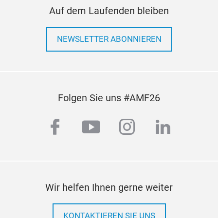
länge
Auf dem Laufenden bleiben
stabi
Kohl
Wich
NEWSLETTER ABONNIEREN
‌Komp
Stau
ange
stau
Staub
‌Ergo
Folgen Sie uns #AMF26
XT9
und d
andau
mehrs
facebook
youtube
instagram
linkedi
‌Glei
Orbit
Kratz
gleic
Vorb
präzi
Hinw
Wir helfen Ihnen gerne weiter
Stell
mont
anges
KONTAKTIEREN SIE UNS