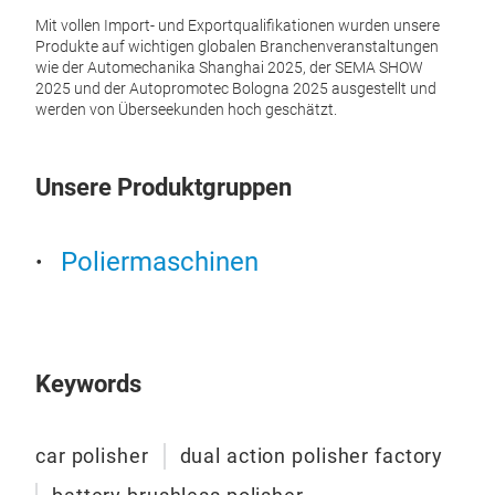
Auto
Mit vollen Import- und Exportqualifikationen wurden unsere
XT9
Kera
Produkte auf wichtigen globalen Branchenveranstaltungen
und M
wie der Automechanika Shanghai 2025, der SEMA SHOW
profe
2025 und der Autopromotec Bologna 2025 ausgestellt und
werden von Überseekunden hoch geschätzt.
Unsere Produktgruppen
Poliermaschinen
Keywords
car polisher
dual action polisher factory