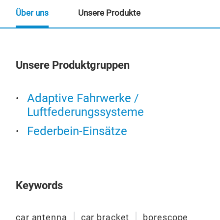
Über uns
Unsere Produkte
Unsere Produktgruppen
Un
Adaptive Fahrwerke /
Luftfederungssysteme
Federbein-Einsätze
Keywords
car antenna
car bracket
borescope