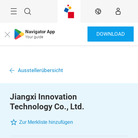
Überspringen
Menü
Suche
DE
Navigator App
DOWNLOAD
Close
Your guide
Ausstellerübersicht
Jiangxi Innovation
Technology Co., Ltd.
Zur Merkliste hinzufügen