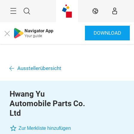
Überspringen
Menü
Suche
DE
Navigator App
DOWNLOAD
Close
Your guide
Ausstellerübersicht
Hwang Yu
Automobile Parts Co.
Ltd
Zur Merkliste hinzufügen