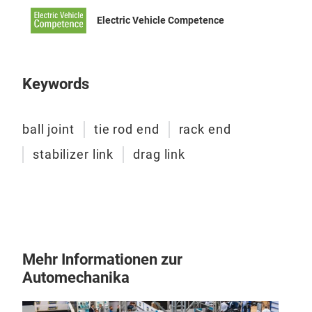
Electric Vehicle Competence
Keywords
ball joint
tie rod end
rack end
stabilizer link
drag link
RAC
Mehr Informationen zur
Automechanika