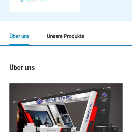
Über uns
Unsere Produkte
Über uns
Un