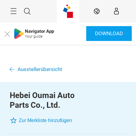
Überspringen
Menü
Suche
DE
Navigator App
DOWNLOAD
Close
Your guide
Ausstellerübersicht
Hebei Oumai Auto
Parts Co., Ltd.
Zur Merkliste hinzufügen