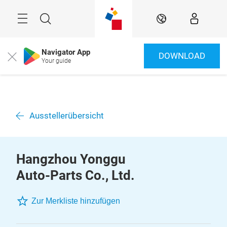
Überspringen
Menü
Suche
DE
Navigator App
DOWNLOAD
Close
Your guide
Ausstellerübersicht
Hangzhou Yonggu
Auto-Parts Co., Ltd.
Zur Merkliste hinzufügen