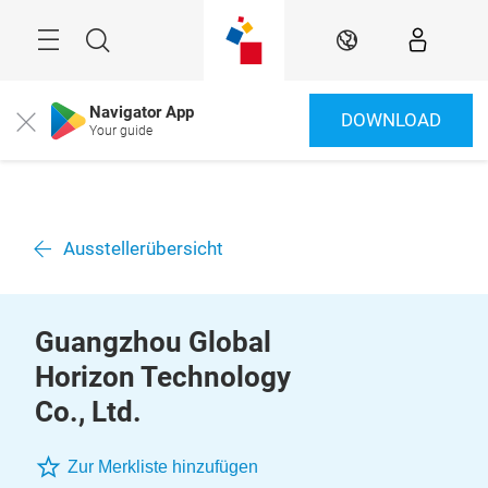
Überspringen
Menü
Suche
DE
Navigator App
DOWNLOAD
Close
Your guide
Ausstellerübersicht
Guangzhou Global
Horizon Technology
Co., Ltd.
Zur Merkliste hinzufügen