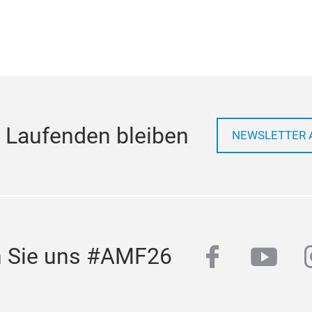
 Laufenden bleiben
NEWSLETTER 
facebook
yout
n Sie uns #AMF26