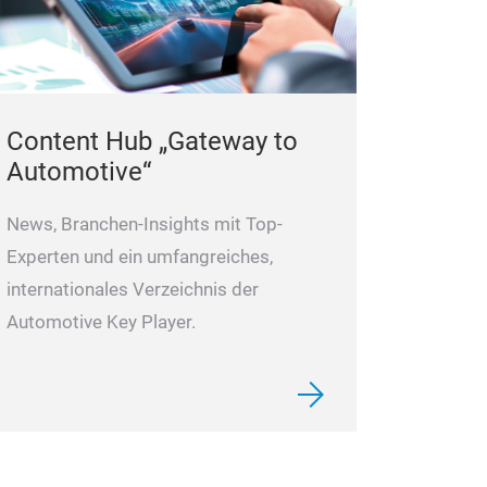
Chemikalien un
Durch Wärmeein
Kratzer und Swir
Content Hub „Gateway to
Automotive“
News, Branchen-Insights mit Top-
Experten und ein umfangreiches,
internationales Verzeichnis der
Automotive Key Player.