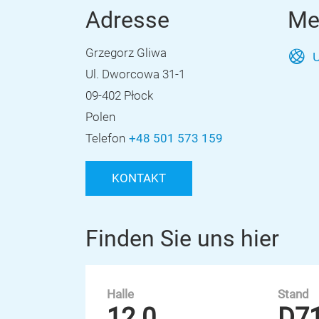
Adresse
Me
Grzegorz Gliwa
U
Ul. Dworcowa 31-1
09-402 Płock
Polen
Telefon
+48 501 573 159
KONTAKT
Finden Sie uns hier
Halle
Stand
12.0
D7