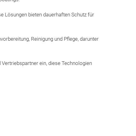
ese Lösungen bieten dauerhaften Schutz für
vorbereitung, Reinigung und Pflege, darunter
 Vertriebspartner ein, diese Technologien
REVIVIfy C
REVIVIfy Carbon
Schutzbeschich
auf Kohlenstoffb
PPF und weitere 
hydrophobe Schi
Verunreinigunge
durch Wärmeein