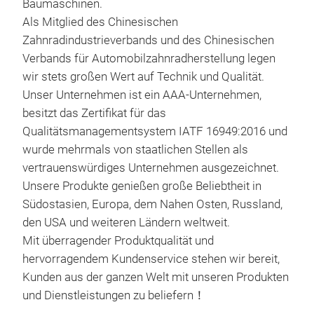
Baumaschinen.
Mer
Als Mitglied des Chinesischen
Zahnradindustrieverbands und des Chinesischen
This
Verbands für Automobilzahnradherstellung legen
meti
wir stets großen Wert auf Technik und Qualität.
truc
Unser Unternehmen ist ein AAA-Unternehmen,
powe
besitzt das Zertifikat für das
vehi
Qualitätsmanagementsystem IATF 16949:2016 und
wurde mehrmals von staatlichen Stellen als
vertrauenswürdiges Unternehmen ausgezeichnet.
M
Unsere Produkte genießen große Beliebtheit in
Südostasien, Europa, dem Nahen Osten, Russland,
den USA und weiteren Ländern weltweit.
Mit überragender Produktqualität und
hervorragendem Kundenservice stehen wir bereit,
Kunden aus der ganzen Welt mit unseren Produkten
und Dienstleistungen zu beliefern！