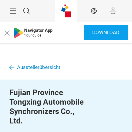
Überspringen
Menü
Suche
DE
Navigator App
DOWNLOAD
Close
Your guide
Ausstellerübersicht
Fujian Province
Tongxing Automobile
Synchronizers Co.,
Ltd.