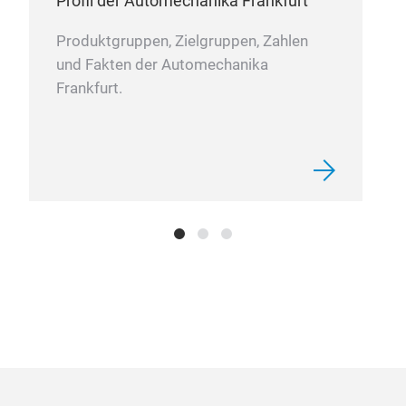
Profil der Automechanika Frankfurt
947
Produktgruppen, Zielgruppen, Zahlen
und Fakten der Automechanika
M
Frankfurt.