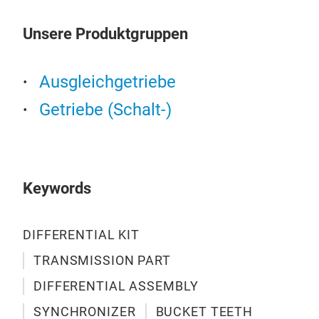
Unsere Produktgruppen
Ausgleichgetriebe
Getriebe (Schalt-)
ZF 
131
Keywords
ZF 
buil
know
DIFFERENTIAL KIT
per
TRANSMISSION PART
DIFFERENTIAL ASSEMBLY
M
SYNCHRONIZER
BUCKET TEETH