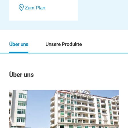
Zum Plan
Über uns
Unsere Produkte
Über uns
Un
M