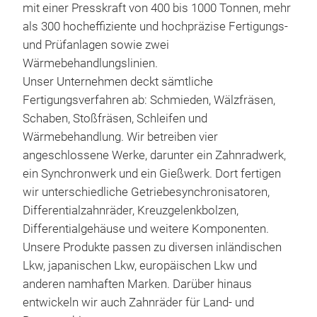
über
mit einer Presskraft von 400 bis 1000 Tonnen, mehr
Zwis
als 300 hocheffiziente und hochpräzise Fertigungs-
eine
und Prüfanlagen sowie zwei
M
zuve
Wärmebehandlungslinien.
herv
Unser Unternehmen deckt sämtliche
Lkw
Fertigungsverfahren ab: Schmieden, Wälzfräsen,
Sie
Schaben, Stoßfräsen, Schleifen und
Guss
Wärmebehandlung. Wir betreiben vier
Einb
angeschlossene Werke, darunter ein Zahnradwerk,
wodu
ein Synchronwerk und ein Gießwerk. Dort fertigen
Min
wir unterschiedliche Getriebesynchronisatoren,
Differentialzahnräder, Kreuzgelenkbolzen,
Differentialgehäuse und weitere Komponenten.
Unsere Produkte passen zu diversen inländischen
Lkw, japanischen Lkw, europäischen Lkw und
anderen namhaften Marken. Darüber hinaus
entwickeln wir auch Zahnräder für Land- und