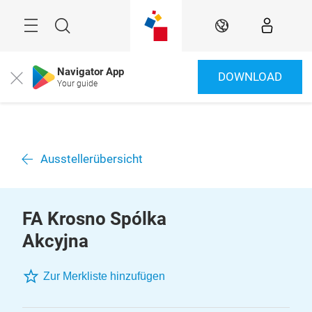
Überspringen
Menü
Suche
DE
Navigator App
DOWNLOAD
Close
Your guide
Ausstellerübersicht
FA Krosno Spólka
Akcyjna
Zur Merkliste hinzufügen