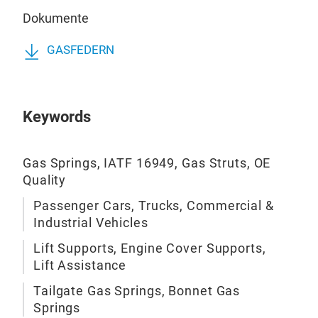
HOL
Dokumente
Dab
GASFEDERN
FA-
vers
Hub
FA-
Fun
Keywords
Somi
erze
defi
zieh
posi
Gas Springs, IATF 16949, Gas Struts, OE
tech
Pos
Quality
Kom
komp
Passenger Cars, Trucks, Commercial &
Kra
Industrial Vehicles
Robu
Lift Supports, Engine Cover Supports,
kom
Lift Assistance
gara
Tailgate Gas Springs, Bonnet Gas
Qual
Springs
Edel