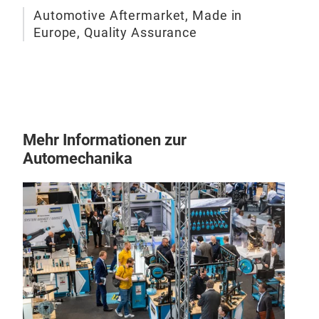
Best
Automotive Aftermarket, Made in
Umg
Europe, Quality Assurance
verw
her
Feuc
Gas
der 
Mehr Informationen zur
zahl
Automechanika
Anw
Korr
wei
benö