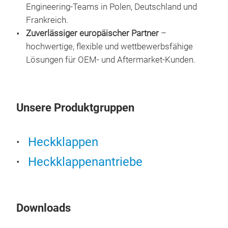
Engineering-Teams in Polen, Deutschland und
Frankreich.
Zuverlässiger europäischer Partner
–
FA-
hochwertige, flexible und wettbewerbsfähige
Lösungen für OEM- und Aftermarket-Kunden.
FA-
Gasf
Posi
Hub
Unsere Produktgruppen
Ohn
Heckklappen
FA-H
Heckklappenantriebe
Schw
FA-2
Downloads
RIS
Dämp