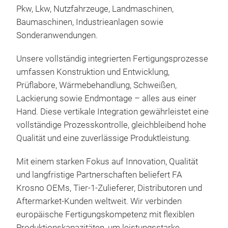
Pkw, Lkw, Nutzfahrzeuge, Landmaschinen,
FA-R
Baumaschinen, Industrieanlagen sowie
wo u
Sonderanwendungen.
Pos
werd
Unsere vollständig integrierten Fertigungsprozesse
Gasf
umfassen Konstruktion und Entwicklung,
Aus
Prüflabore, Wärmebehandlung, Schweißen,
hoh
Lackierung sowie Endmontage – alles aus einer
Anw
Hand. Diese vertikale Integration gewährleistet eine
vollständige Prozesskontrolle, gleichbleibend hohe
FA-
Qualität und eine zuverlässige Produktleistung.
Durc
FA-
Mit einem starken Fokus auf Innovation, Qualität
Qual
stuf
und langfristige Partnerschaften beliefert FA
und 
und 
Krosno OEMs, Tier-1-Zulieferer, Distributoren und
tägl
unt
Aftermarket-Kunden weltweit. Wir verbinden
Auf
arre
europäische Fertigungskompetenz mit flexiblen
Anwe
star
Produktionskapazitäten, um leistungsstarke