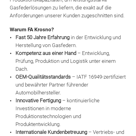
Bewe
eing
Gasfederlösungen zu liefern, die exakt auf die
Hoc
erfü
Anforderungen unserer Kunden zugeschnitten sind.
Kon
zuve
Warum FA Krosno?
Gas
Fast 50 Jahre Erfahrung
in der Entwicklung und
Dur
umfa
FA-
Herstellung von Gasfedern.
Kund
Kompetenz aus einer Hand
– Entwicklung,
FA-
weit
Prüfung, Produktion und Logistik unter einem
Kon
unse
Dach.
Sch
von
OEM-Qualitätsstandards
– IATF 16949-zertifiziert
ent
wese
und bewährter Partner führender
Ölb
Grun
Automobilhersteller.
Kund
Eins
Innovative Fertigung
– kontinuierliche
Ver
Investitionen in moderne
und
Produktionstechnologien und
die
Produktentwicklung.
Erge
Internationale Kundenbetreuung
– Vertriebs- und