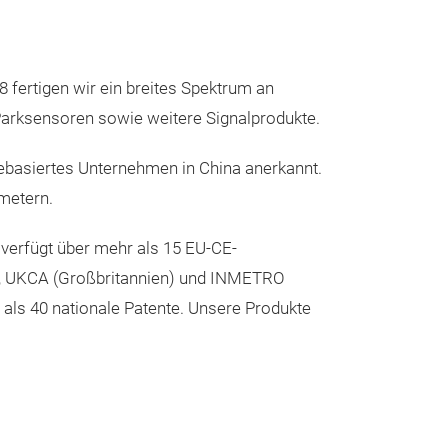
Unsere
8 fertigen wir ein breites Spektrum an
 Parksensoren sowie weitere Signalprodukte.
ebasiertes Unternehmen in China anerkannt.
tmetern.
 verfügt über mehr als 15 EU-CE-
Alarm
A), UKCA (Großbritannien) und INMETRO
 als 40 nationale Patente. Unsere Produkte