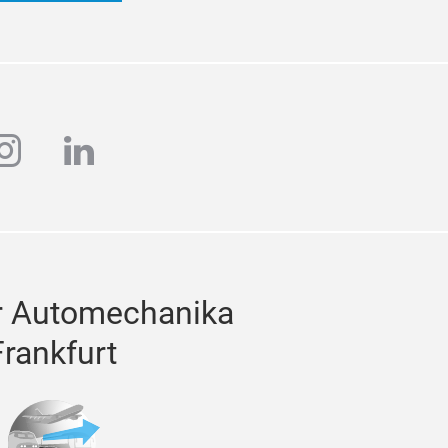
ube
instagram
linkedin
r Automechanika
Frankfurt