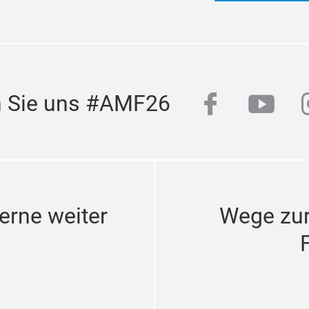
facebook
yout
n Sie uns #AMF26
erne weiter
Wege zu