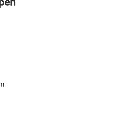
pen
rm