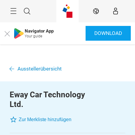
Überspringen
Menü
Suche
DE
Navigator App
DOWNLOAD
Close
Your guide
Ausstellerübersicht
Eway Car Technology
Ltd.
Zur Merkliste hinzufügen